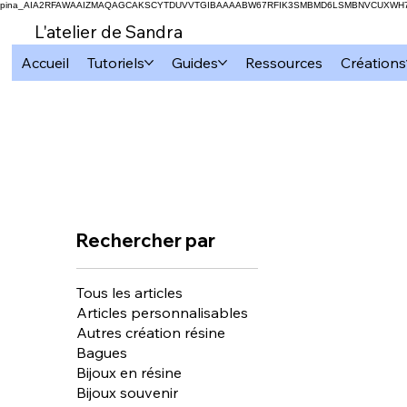
pina_AIA2RFAWAAIZMAQAGCAKSCYTDUVVTGIBAAAABW67RFIK3SMBMD6LSMBNVCUXW
L'atelier de Sandra
Accueil
Tutoriels
Guides
Ressources
Créations
Rechercher par
Tous les articles
Articles personnalisables
Autres création résine
Bagues
Bijoux en résine
Bijoux souvenir