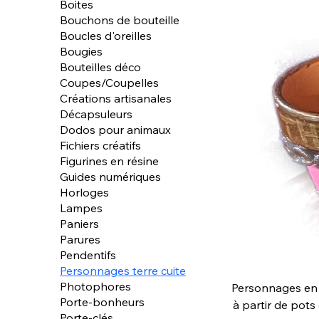
Boites
Bouchons de bouteille
Boucles d'oreilles
Bougies
Bouteilles déco
Coupes/Coupelles
Créations artisanales
Décapsuleurs
Dodos pour animaux
Fichiers créatifs
Figurines en résine
Guides numériques
Horloges
Lampes
Paniers
Parures
Pendentifs
Personnages terre cuite
Photophores
Personnages en p
Porte-bonheurs
à partir de pot
Porte-clés