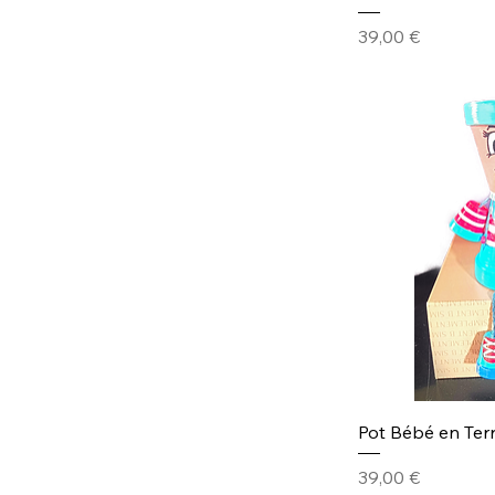
Prix
39,00 €
Pot Bébé en Terr
Prix
39,00 €