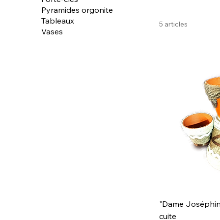
d’origina
Pyramides orgonite
Tableaux
5 articles
Vases
"Dame Joséphine
cuite