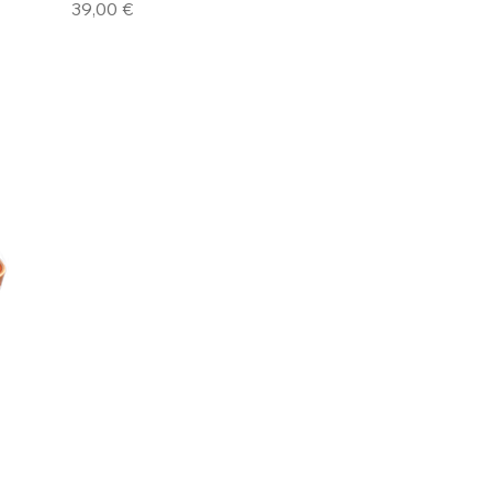
Prix
39,00 €