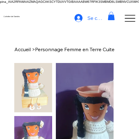
pina_AIA2RFAWAAIZMAQAGCAKSCYTDUVVTGIBAAAABW67RFIK3SMBMD6LSMBNVCUXW
Se connecter
L'atelier de Sandra
Accueil
>
Personnage Femme en Terre Cuite