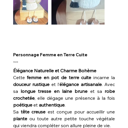
Personnage Femme en Terre Cuite
Prix
39,00 €
Élégance Naturelle et Charme Bohème
Cette
femme en pot de terre cuite
incarne la
douceur rustique
et l’
élégance artisanale
. Avec
sa
longue tresse en laine brune
et sa
robe
crochetée
, elle dégage une présence à la fois
poétique
et
authentique
.
Sa
tête creuse
est conçue pour accueillir une
plante
ou toute autre petite touche végétale
qui viendra compléter son allure pleine de vie.