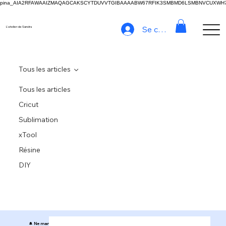
pina_AIA2RFAWAAIZMAQAGCAKSCYTDUVVTGIBAAAABW67RFIK3SMBMD6LSMBNVCUXW
Se connecter
L'atelier de Sandra
Tous les articles
Tous les articles
Cricut
Sublimation
xTool
Résine
DIY
🔔 Ne manquez rien de l’Atelier de