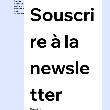
Sandra !
Recevez directement mes nouveaux
Souscri
articles, conseils, inspirations et
astuces créatives dans votre boîte
mail.
💌 Abonnez-vous au blog en un clic !
re à la 
newsle
tter
Email
*