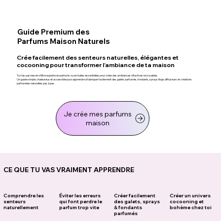
Guide Premium des
Parfums Maison Naturels
Crée facilement des senteurs naturelles, élégantes et
cocooning pour transformer l’ambiance de ta maison
Tu n’as pas besoin d’être experte en parfums ou en huiles essentielles pour créer des ambiances olfactives incroyables.
Un guide simple, chaleureux et accessible pour apprendre à fabriquer facilement des galets parfumés, fondants, sprays linge, diffuseurs et créations
parfumées naturelles pas à pas.
Je crée mes parfums
maison
CE QUE TU VAS VRAIMENT APPRENDRE
Comprendre les
Éviter les erreurs
Créer facilement
Créer un univers
senteurs
qui font perdre le
des galets, sprays
cocooning et
naturellement
parfum trop vite
& fondants
bohème chez toi
parfumés