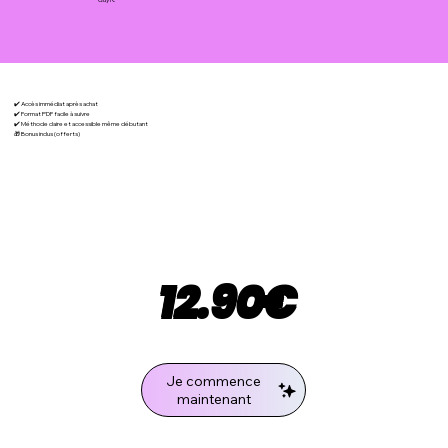
✔️ Accès immédiat après achat
✔️ Format PDF facile à suivre
✔️ Méthode claire et accessible même débutant
🎁 Bonus inclus (offerts)
12.90€
Je commence
maintenant