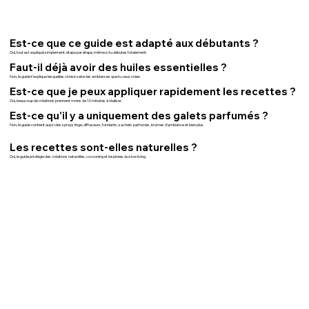
Est-ce que ce guide est adapté aux débutants ?
Oui, tout est expliqué simplement, étape par étape, même si tu débutes totalement.
Faut-il déjà avoir des huiles essentielles ?
Non, le guide t’explique lesquelles choisir selon les ambiances que tu veux créer.
Est-ce que je peux appliquer rapidement les recettes ?
Oui, beaucoup de créations prennent moins de 10 minutes à réaliser.
Est-ce qu’il y a uniquement des galets parfumés ?
Non, le guide contient aussi des sprays linge, diffuseurs, fondants, sachets parfumés, brumes d’ambiance et bien plus.
Les recettes sont-elles naturelles ?
Oui, le guide privilégie des créations naturelles, cocooning et inspirées du slow living.