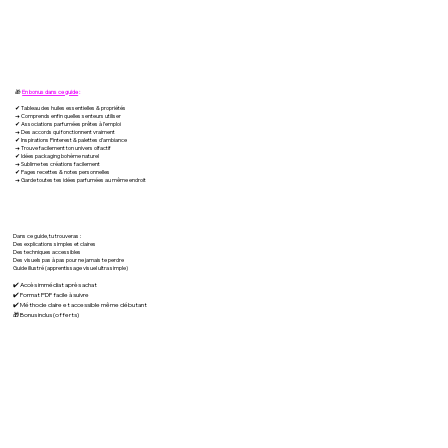
🎁
En bonus dans ce guide
:
✔ Tableau des huiles essentielles & propriétés
→ Comprends enfin quelles senteurs utiliser
✔ Associations parfumées prêtes à l’emploi
→ Des accords qui fonctionnent vraiment
✔ Inspirations Pinterest & palettes d’ambiance
→ Trouve facilement ton univers olfactif
✔ Idées packaging bohème naturel
→ Sublime tes créations facilement
✔ Pages recettes & notes personnelles
→ Garde toutes tes idées parfumées au même endroit
Dans ce guide, tu trouveras :
Des explications simples et claires
Des techniques accessibles
Des visuels pas à pas pour ne jamais te perdre
Guide illustré (apprentissage visuel ultra simple)
✔️ Accès immédiat après achat
✔️ Format PDF facile à suivre
✔️ Méthode claire et accessible même débutant
🎁 Bonus inclus (offerts)