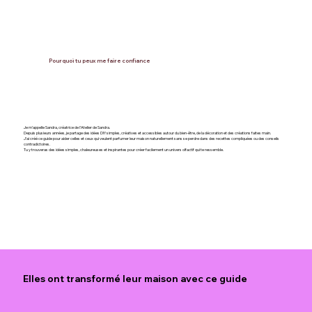
Pourquoi tu peux me faire confiance
Je m’appelle Sandra, créatrice de l’Atelier de Sandra.
Depuis plusieurs années, je partage des idées DIY simples, créatives et accessibles autour du bien-être, de la décoration et des créations faites main.
J’ai créé ce guide pour aider celles et ceux qui veulent parfumer leur maison naturellement sans se perdre dans des recettes compliquées ou des conseils
contradictoires.
Tu y trouveras des idées simples, chaleureuses et inspirantes pour créer facilement un univers olfactif qui te ressemble.
Elles ont transformé leur maison avec ce guide