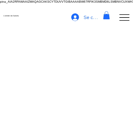
pina_AIA2RFAWAAIZMAQAGCAKSCYTDUVVTGIBAAAABW67RFIK3SMBMD6LSMBNVCUXW
Se connecter
L'atelier de Sandra