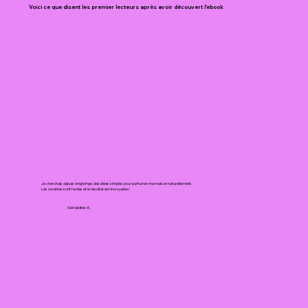
Voici ce que disent les premier lecteurs après avoir découvert l'ebook
Je cherchais depuis longtemps des idées simples pour parfumer ma maison naturellement.
Les recettes sont faciles et le résultat est incroyable !
Géraldine A.