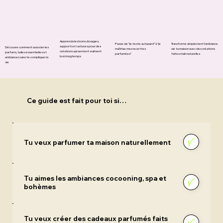
Apprends les bons dosages,
Passe de “je teste au hasard” à “je
Transforme simplement l’ambiance
supports et astuces pour des
Découvre comment associer les
maîtrise mes recettes
de ta maison avec des créations
créations qui sentent vraiment
parfums, huiles essentielles et
parfumées”
faites main naturelles
bon longtemps
ambiances sans te compliquer la
vie
Ce guide est fait pour toi si…
Tu veux parfumer ta maison naturellement
Tu aimes les ambiances cocooning, spa et
bohèmes
Tu veux créer des cadeaux parfumés faits