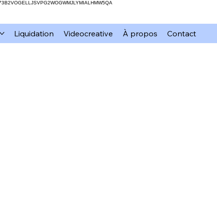
H73B2VOGELLJSVPG2WOGWMJLYMIALHMW5QA
Liquidation
Videocreative
À propos
Contact
mation
xTool
Résine
DIY