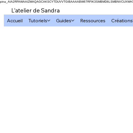
pina_AIA2RFAWAAIZMAQAGCAKSCYTDUVVTGIBAAAABW67RFIK3SMBMD6LSMBNVCUXW
L'atelier de Sandra
Accueil
Tutoriels
Guides
Ressources
Créations
Tous les articles
Cricut
Subli