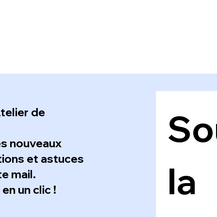
telier de
Sou
es nouveaux
ations et astuces
la 
e mail.
n un clic !