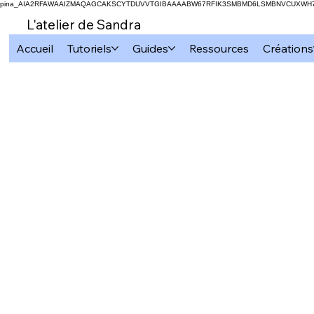
pina_AIA2RFAWAAIZMAQAGCAKSCYTDUVVTGIBAAAABW67RFIK3SMBMD6LSMBNVCUXW
L'atelier de Sandra
Accueil
Tutoriels
Guides
Ressources
Créations
Tous les articles
Cricut
Subli