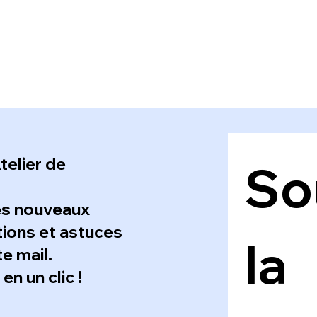
telier de
Sou
es nouveaux
ations et astuces
la 
e mail.
n un clic !