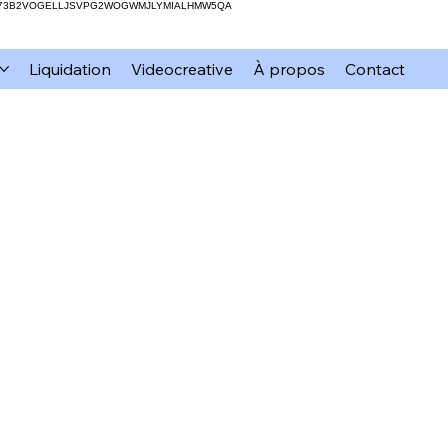
H73B2VOGELLJSVPG2WOGWMJLYMIALHMW5QA
Liquidation
Videocreative
À propos
Contact
mation
xTool
Résine
DIY