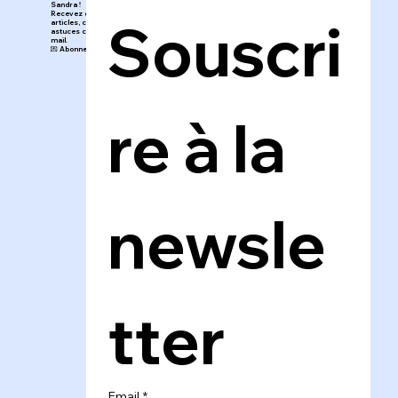
Sandra !
Recevez directement mes nouveaux
Souscri
articles, conseils, inspirations et
astuces créatives dans votre boîte
mail.
💌 Abonnez-vous au blog en un clic !
re à la 
newsle
tter
Email
*