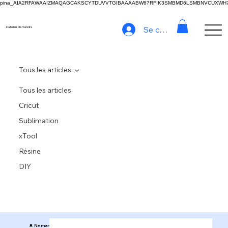
pina_AIA2RFAWAAIZMAQAGCAKSCYTDUVVTGIBAAAABW67RFIK3SMBMD6LSMBNVCUXW
Se connecter
L'atelier de Sandra
Tous les articles
Tous les articles
Cricut
Sublimation
xTool
Résine
DIY
🔔 Ne manquez rien de l’Atelier de