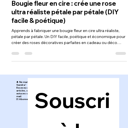
DIY
Bougie fleur en cire : crée une rose
ultra réaliste pétale par pétale (DIY
facile & poétique)
Apprends à fabriquer une bougie fleur en cire ultra réaliste,
pétale par pétale. Un DIY facile, poétique et économique pour
créer des roses décoratives parfaites en cadeau ou déco
maison.
🔔 Ne manquez rien de l’Atelier de
Sandra !
Recevez directement mes nouveaux
Souscri
articles, conseils, inspirations et
astuces créatives dans votre boîte
mail.
💌 Abonnez-vous au blog en un clic !