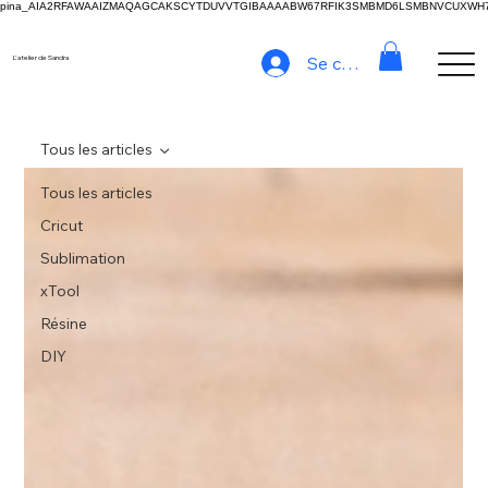
pina_AIA2RFAWAAIZMAQAGCAKSCYTDUVVTGIBAAAABW67RFIK3SMBMD6LSMBNVCUXW
Se connecter
L'atelier de Sandra
Tous les articles
Tous les articles
Cricut
Sublimation
xTool
Résine
DIY