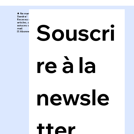
🔔 Ne manquez rien de l’Atelier de
Sandra !
Recevez directement mes nouveaux
Souscri
articles, conseils, inspirations et
astuces créatives dans votre boîte
mail.
💌 Abonnez-vous au blog en un clic !
re à la 
newsle