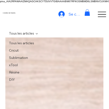
pina_AIA2RFAWAAIZMAQAGCAKSCYTDUVVTGIBAAAABW67RFIK3SMBMD6LSMBNVCUXW
Se connecter
L'atelier de Sandra
Tous les articles
Tous les articles
Cricut
Sublimation
xTool
Résine
DIY