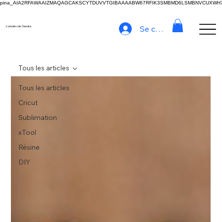
pina_AIA2RFAWAAIZMAQAGCAKSCYTDUVVTGIBAAAABW67RFIK3SMBMD6LSMBNVCUXW
Se connecter
L'atelier de Sandra
Tous les articles
Tous les articles
Cricut
Sublimation
xTool
Résine
DIY