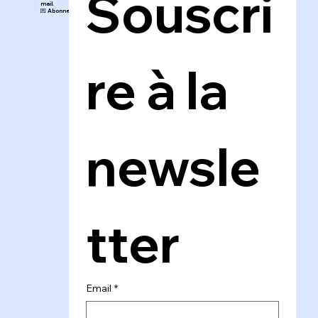
🔔 Ne manquez rien de l’Atelier de
Sandra !
Recevez directement mes nouveaux
Souscri
articles, conseils, inspirations et
astuces créatives dans votre boîte
mail.
💌 Abonnez-vous au blog en un clic !
re à la 
newsle
tter