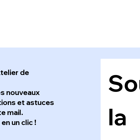
telier de
Sou
es nouveaux
ations et astuces
la 
e mail.
n un clic !