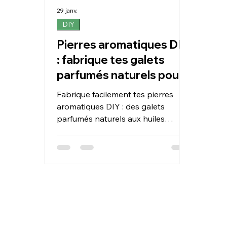
29 janv.
DIY
Pierres aromatiques DIY
: fabrique tes galets
parfumés naturels pour
la maison
Fabrique facilement tes pierres
aromatiques DIY : des galets
parfumés naturels aux huiles
essentielles pour parfumer la
maison. Recette simple, déco et
zéro déchet.