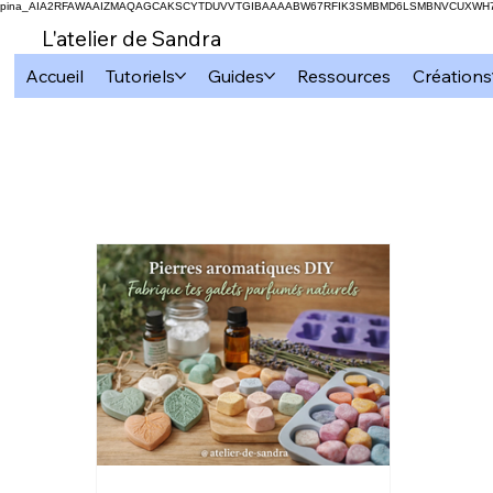
pina_AIA2RFAWAAIZMAQAGCAKSCYTDUVVTGIBAAAABW67RFIK3SMBMD6LSMBNVCUXW
L'atelier de Sandra
Accueil
Tutoriels
Guides
Ressources
Créations
Tous les articles
Cricut
Subli