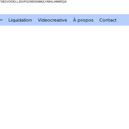
H73B2VOGELLJSVPG2WOGWMJLYMIALHMW5QA
Liquidation
Videocreative
À propos
Contact
mation
xTool
Résine
DIY