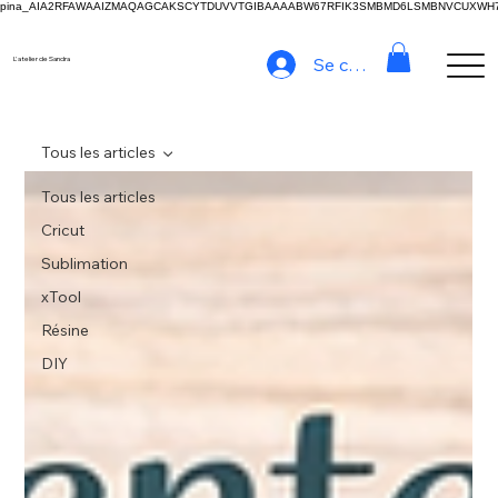
pina_AIA2RFAWAAIZMAQAGCAKSCYTDUVVTGIBAAAABW67RFIK3SMBMD6LSMBNVCUXW
Se connecter
L'atelier de Sandra
Tous les articles
Tous les articles
Cricut
Sublimation
xTool
Résine
DIY