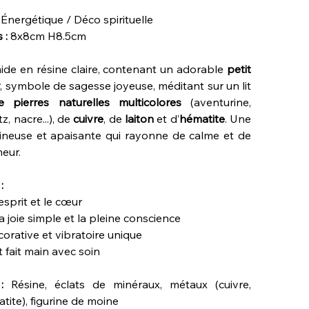
Énergétique / Déco spirituelle
 :
8x8cm H8.5cm
de en résine claire, contenant un adorable
petit
r
, symbole de sagesse joyeuse, méditant sur un lit
e pierres naturelles multicolores
(aventurine,
z, nacre...), de
cuivre
, de
laiton
et d’
hématite
. Une
neuse et apaisante qui rayonne de calme et de
eur.
:
esprit et le cœur
a joie simple et la pleine conscience
orative et vibratoire unique
 fait main avec soin
:
Résine, éclats de minéraux, métaux (cuivre,
atite), figurine de moine