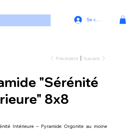
Se connecter
Précédent
Suivant
amide "Sérénité
érieure" 8x8
nité Intérieure – Pyramide Orgonite au moine