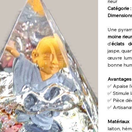
rieur
Catégorie :
Dimensions
Une pyrami
moine rieu
d’
éclats d
jaspe, quart
œuvre lumi
bonne hum
Avantages 
✅ Apaise l’
✅ Stimule l
✅ Pièce déc
✅ Artisanat
Matériaux 
laiton, hém