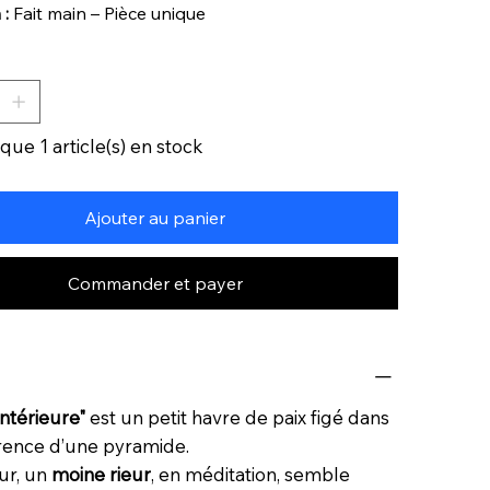
 :
Fait main – Pièce unique
 que 1 article(s) en stock
Ajouter au panier
Commander et payer
Intérieure"
est un petit havre de paix figé dans
rence d’une pyramide.
ur, un
moine rieur
, en méditation, semble