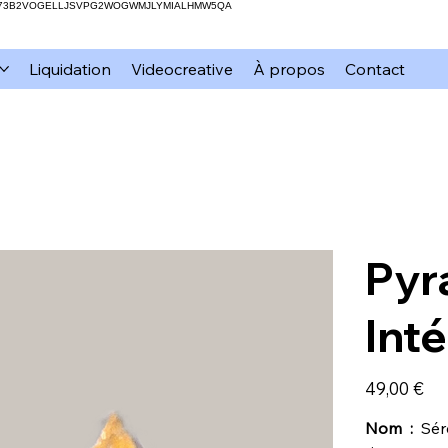
H73B2VOGELLJSVPG2WOGWMJLYMIALHMW5QA
Liquidation
Videocreative
À propos
Contact
Pyr
Int
Prix
49,00 €
Nom :
Séré