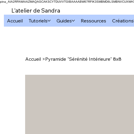
pina_AIA2RFAWAAIZMAQAGCAKSCYTDUVVTGIBAAAABW67RFIK3SMBMD6LSMBNVCUXW
L'atelier de Sandra
Accueil
Tutoriels
Guides
Ressources
Créations
Accueil
>
Pyramide "Sérénité Intérieure" 8x8