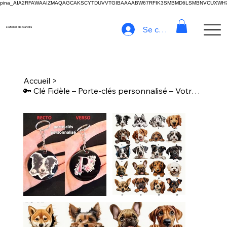
pina_AIA2RFAWAAIZMAQAGCAKSCYTDUVVTGIBAAAABW67RFIK3SMBMD6LSMBNVCUXW
Se connecter
L'atelier de Sandra
Accueil
>
🔑 Clé Fidèle – Porte-clés personnalisé – Votre compagnon toujours avec vous