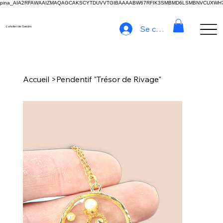
pina_AIA2RFAWAAIZMAQAGCAKSCYTDUVVTGIBAAAABW67RFIK3SMBMD6LSMBNVCUXW
Se connecter
L'atelier de Sandra
Accueil
>
Pendentif "Trésor de Rivage"