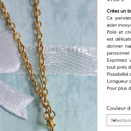
Créez un bi
Ce penden
acier inoxy
Poils et c
est délica
donner nai
personnel.
Exprimez v
tout près 
Possibilité 
Longueur d
Pour plus 
Couleur d