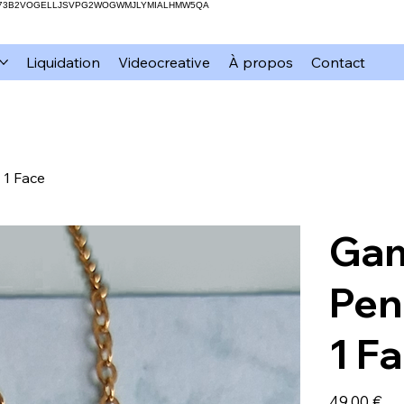
H73B2VOGELLJSVPG2WOGWMJLYMIALHMW5QA
Liquidation
Videocreative
À propos
Contact
 1 Face
Gam
Pen
1 F
Prix
49,00 €