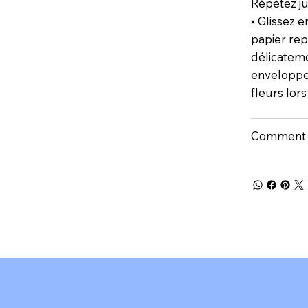
Répétez ju
• Glissez 
papier rep
délicateme
enveloppe
fleurs lors
Comment e