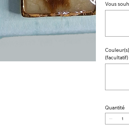
Vous souha
Jusqu'à
500
caractères.
Couleur(s)
(facultatif)
Jusqu'à
500
caractères.
Quantité