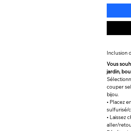
Inclusion 
Vous souha
jardin, bo
Sélectionn
couper sel
bijou.
• Placez e
sulfurisé/c
• Laissez 
aller/reto