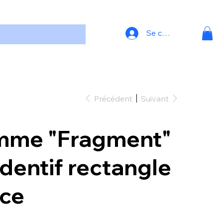
Se connecter
Précédent
Suivant
me "Fragment"
dentif rectangle
ace