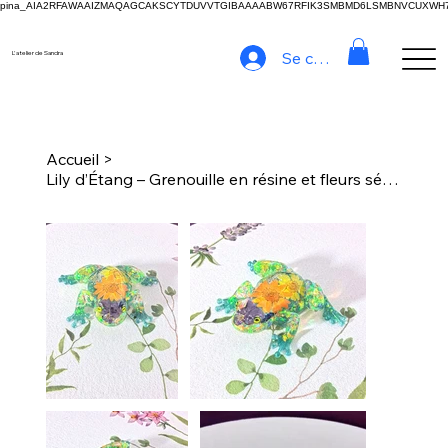
pina_AIA2RFAWAAIZMAQAGCAKSCYTDUVVTGIBAAAABW67RFIK3SMBMD6LSMBNVCUXW
Se connecter
L'atelier de Sandra
Accueil
>
Lily d’Étang – Grenouille en résine et fleurs séchées