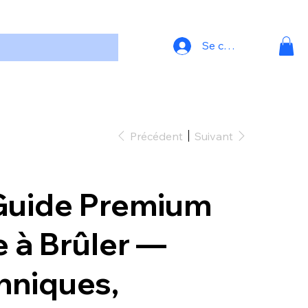
Se connecter
Précédent
Suivant
Guide Premium
e à Brûler —
hniques,