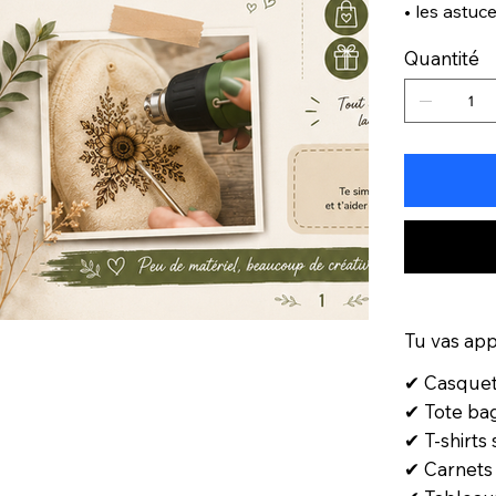
• les astu
Quantité
Tu vas app
✔ Casquet
✔ Tote b
✔ T-shirts
✔ Carnets