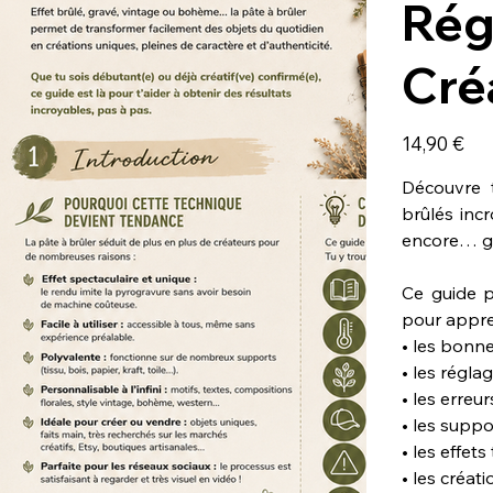
Rég
Cré
Prix
14,90 €
Découvre t
brûlés incr
encore… grâ
Ce guide 
pour appre
• les bonn
• les régla
• les erreur
• les supp
• les effet
• les créat