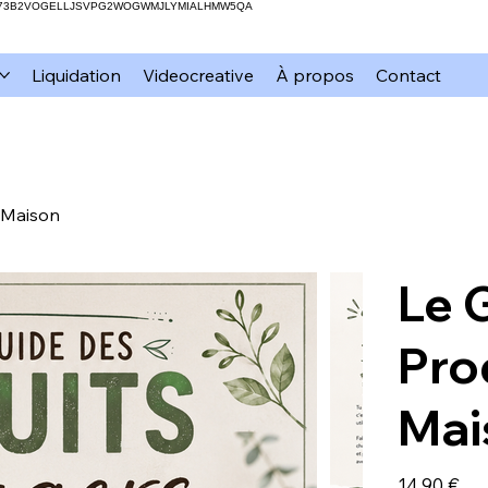
H73B2VOGELLJSVPG2WOGWMJLYMIALHMW5QA
Liquidation
Videocreative
À propos
Contact
 Maison
Le 
Pro
Mai
Prix
14,90 €