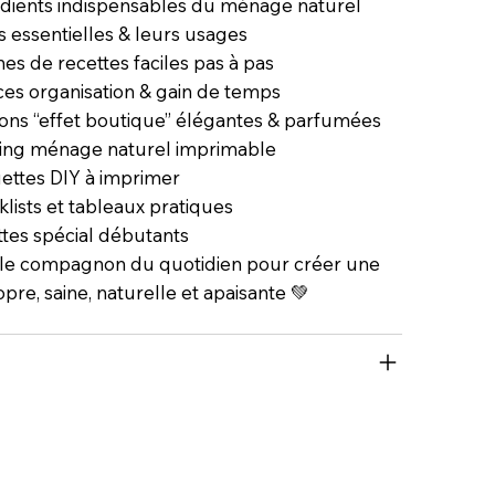
édients indispensables du ménage naturel
es essentielles & leurs usages
nes de recettes faciles pas à pas
ces organisation & gain de temps
ions “effet boutique” élégantes & parfumées
ning ménage naturel imprimable
uettes DIY à imprimer
klists et tableaux pratiques
ttes spécial débutants
ble compagnon du quotidien pour créer une
pre, saine, naturelle et apaisante 💚