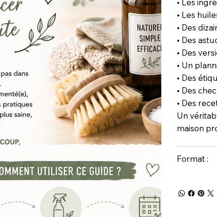
• Les ingr
• Les huil
• Des dizai
• Des astu
• Des vers
• Un plan
• Des étiq
• Des chec
• Des rece
Un vérita
maison pro
Format :