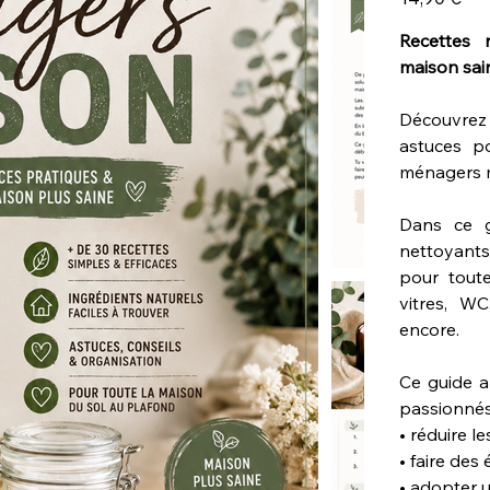
Recettes 
maison sai
Découvrez
astuces po
ménagers m
Dans ce g
nettoyants
pour toute
vitres, WC
encore.
Ce guide a
passionnés
• réduire l
• faire des
• adopter u