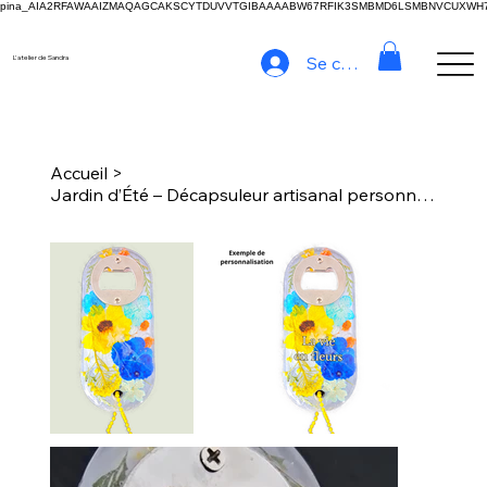
pina_AIA2RFAWAAIZMAQAGCAKSCYTDUVVTGIBAAAABW67RFIK3SMBMD6LSMBNVCUXW
Se connecter
L'atelier de Sandra
Accueil
>
Jardin d’Été – Décapsuleur artisanal personnalisable