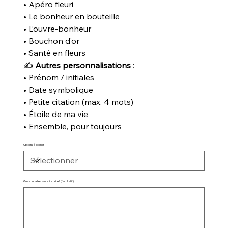
• Apéro fleuri
• Le bonheur en bouteille
• L’ouvre-bonheur
• Bouchon d’or
• Santé en fleurs
✍️
Autres personnalisations
:
• Prénom / initiales
• Date symbolique
• Petite citation (max. 4 mots)
• Étoile de ma vie
• Ensemble, pour toujours
Options à cocher
Que souhaitez-vous inscrire? (facultatif)
Jusqu'à
500
caractères.