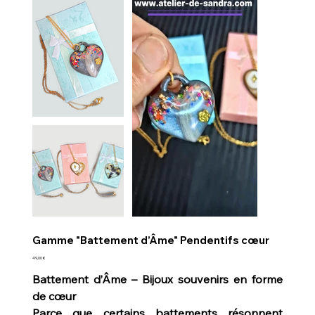
Gamme "Battement d’Âme" Pendentifs cœur
Prix
49,00 €
Battement d’Âme – Bijoux souvenirs en forme
de cœur
Parce que certains battements résonnent