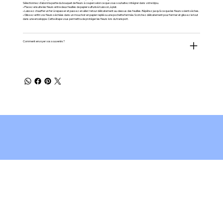
Sélectionnez d’abord la partie du bouquet de fleurs à couper selon ce que vous souhaitez intégrer dans votre bijou.
• Placez ensuite les fleurs entre deux feuilles de papier sulfurisé/cuisson, à plat.
• Laissez chauffer un fer à repasser et passez en aller/retour délicatement au-dessus des feuilles. Répétez jusqu’à ce que les fleurs soient sèches.
• Glissez enfin vos fleurs séchées dans un mouchoir en papier replié ou une pochette fermée. Scotchez délicatement pour fermer et glissez le tout
dans une enveloppe. Cette étape vous permettra de protéger les fleurs lors du transport.
Comment envoyer vos souvenirs?