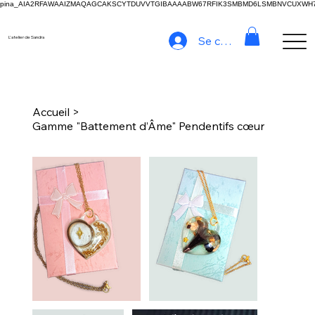
pina_AIA2RFAWAAIZMAQAGCAKSCYTDUVVTGIBAAAABW67RFIK3SMBMD6LSMBNVCUXW
Se connecter
L'atelier de Sandra
Accueil
>
Gamme "Battement d’Âme" Pendentifs cœur