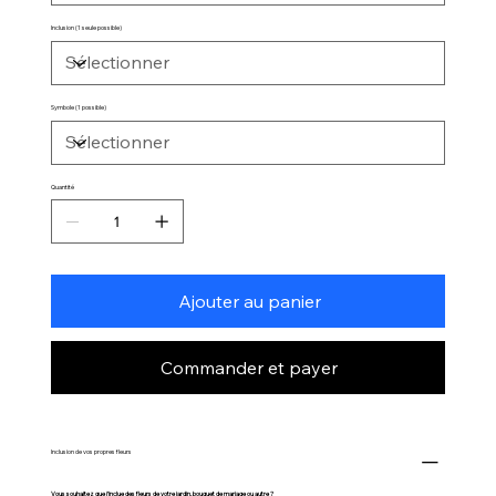
Inclusion (1 seule possible)
Symbole (1 possible)
Quantité
Ajouter au panier
Commander et payer
Inclusion de vos propres fleurs
Vous souhaitez que j’inclue des fleurs de votre jardin, bouquet de mariage ou autre ?