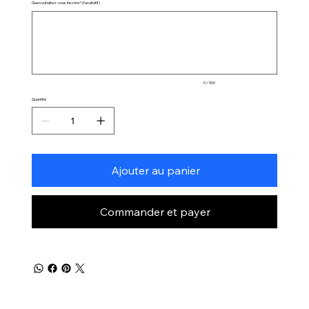
Que souhaitez-vous inscrire? (facultatif)
Jusqu'à
500
caractères.
0 / 500
Quantité
Ajouter au panier
Commander et payer