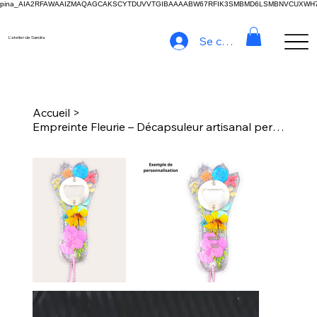
pina_AIA2RFAWAAIZMAQAGCAKSCYTDUVVTGIBAAAABW67RFIK3SMBMD6LSMBNVCUXW
Se connecter
L'atelier de Sandra
Accueil
>
Empreinte Fleurie – Décapsuleur artisanal personnalisable