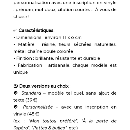
personnalisation avec une inscription en vinyle
: prénom, mot doux, citation courte… À vous de
choisir !
✅
Caractéristiques
:
• Dimensions : environ 11 x 6 cm
• Matière : résine, fleurs séchées naturelles,
métal, chaîne boule colorée
• Finition : brillante, résistante et durable
• Fabrication : artisanale, chaque modèle est
unique
🎁
Deux versions au choix
:
🔘
Standard
– modèle tel quel, sans ajout de
texte (39 €)
🔘
Personnalisée
– avec une inscription en
vinyle (45 €)
(ex. :
"Mon toutou préféré"
,
"À la patte de
l’apéro"
,
"Pattes & bulles"
, etc.)