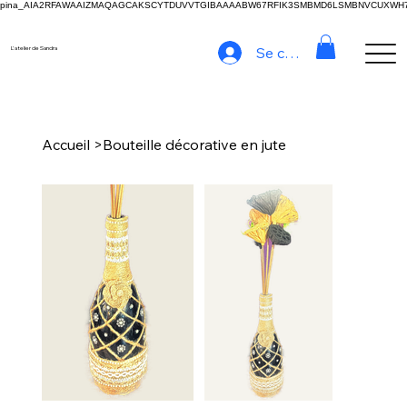
pina_AIA2RFAWAAIZMAQAGCAKSCYTDUVVTGIBAAAABW67RFIK3SMBMD6LSMBNVCUXW
Se connecter
L'atelier de Sandra
Accueil
>
Bouteille décorative en jute