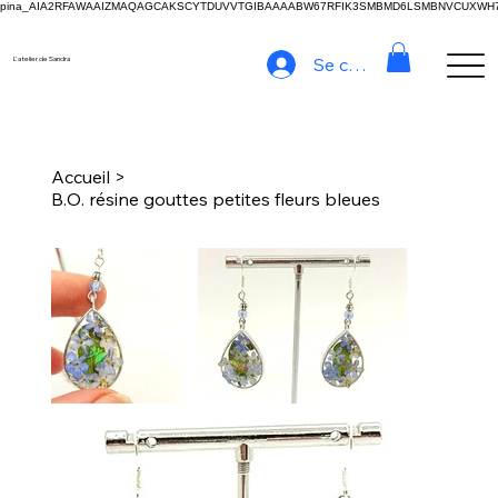
pina_AIA2RFAWAAIZMAQAGCAKSCYTDUVVTGIBAAAABW67RFIK3SMBMD6LSMBNVCUXW
Se connecter
L'atelier de Sandra
Accueil
>
B.O. résine gouttes petites fleurs bleues