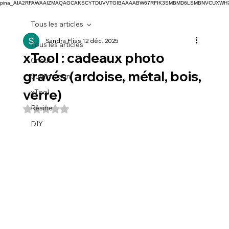
pina_AIA2RFAWAAIZMAQAGCAKSCYTDUVVTGIBAAAABW67RFIK3SMBMD6LSMBNVCUXW
Tous les articles
Sandra Fliss
12 déc. 2025
Tous les articles
xTool : cadeaux photo
Cricut
gravés (ardoise, métal, bois,
Sublimation
verre)
xTool
Résine
Noté NaN étoiles sur 5.
DIY