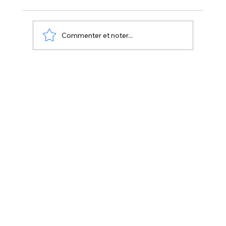
Commenter et noter...
xTool : porte-clés personnalisés en
bois ou cuir (guide complet pas à pas)