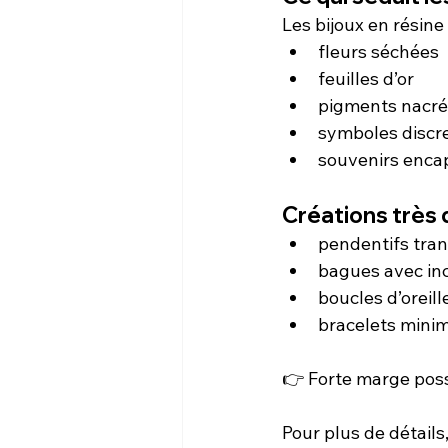
Les bijoux en résine
fleurs séchées
feuilles d’or
pigments nacré
symboles discr
souvenirs enca
Créations trè
pendentifs tra
bagues avec inc
boucles d’oreill
bracelets minim
👉 Forte marge possi
Pour plus de détails,