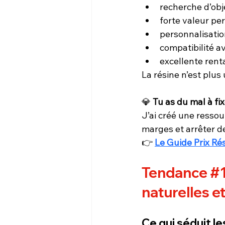
recherche d’obj
forte valeur pe
personnalisation
compatibilité av
excellente rent
La résine n’est plus 
💎 
Tu as du mal à fi
J’ai créé une ressou
marges et arrêter de
👉 
Le Guide Prix Rés
Tendance 
#
naturelles 
Ce qui séduit le