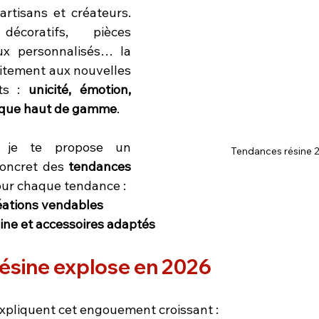
artisans et créateurs. 
écoratifs, pièces 
x personnalisés… la 
itement aux nouvelles 
ts : 
unicité, émotion, 
tique haut de gamme
.
, je te propose un 
Tendances résine 
oncret des 
tendances 
our chaque tendance :
éations vendables
ine et accessoires adaptés
résine explose en 2026
expliquent cet engouement croissant :