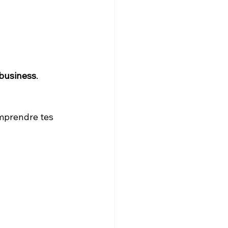
 business
.
omprendre tes 