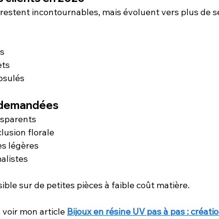
 restent incontournables, mais évoluent vers plus de s
s
ets
psulés
s demandées
nsparents
lusion florale
es légères
alistes
ble sur de petites pièces à faible coût matière.
 voir mon article 
Bijoux en résine UV pas à pas : créati