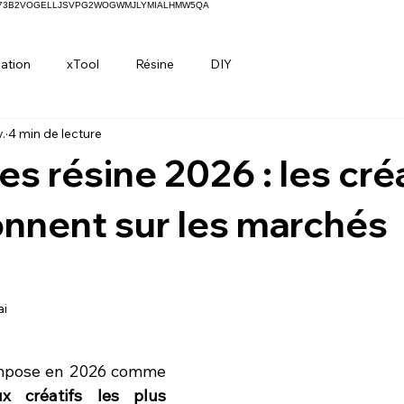
H73B2VOGELLJSVPG2WOGWMJLYMIALHMW5QA
ation
xTool
Résine
DIY
v.
4 min de lecture
s résine 2026 : les cré
onnent sur les marchés
ai
ur 5.
La résine époxy s’impose en 2026 comme 
x créatifs les plus 