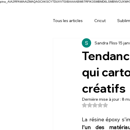
pina_AIA2RFAWAAIZMAQAGCAKSCYTDUVVTGIBAAAABW67RFIK3SMBMD6LSMBNVCUXW
Tous les articles
Cricut
Sublim
Sandra Fliss
15 jan
Tendance
qui cart
créatifs
Dernière mise à jour :
8 m
Noté NaN étoiles s
l’un des matériau