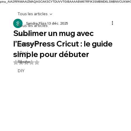
pina_AIA2RFAWAAIZMAQAGCAKSCYTDUVVTGIBAAAABW67RFIK3SMBMD6LSMBNVCUXW
Tous les articles
Sandra Fliss
13 déc. 2025
Tous les articles
Sublimer un mug avec
Cricut
l’EasyPress Cricut : le guide
Sublimation
simple pour débuter
xTool
Résine
Noté NaN étoiles sur 5.
DIY