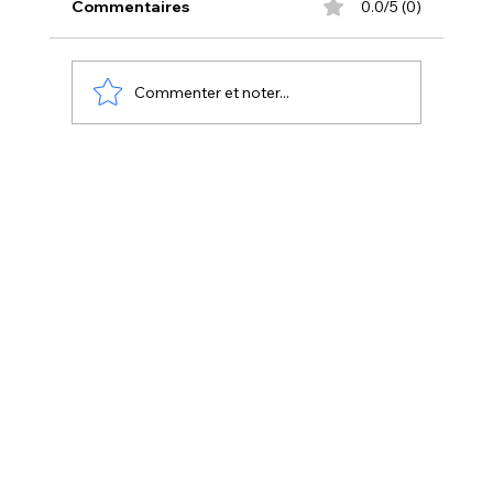
Commentaires
0.0/5 (0)
Commenter et noter...
Les 7 commandements de la
sublimation