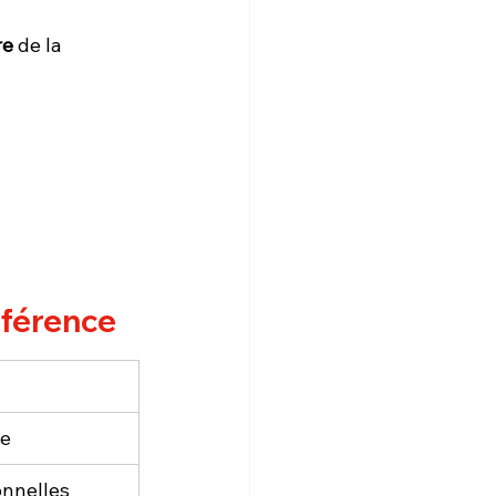
re
 de la 
ifférence
ée
onnelles