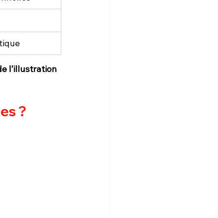
tique
e l’illustration 
tes ?