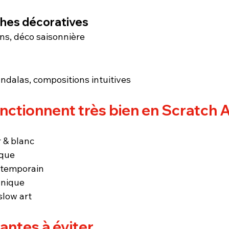
iches décoratives
ons, déco saisonnière
andalas, compositions intuitives
onctionnent très bien en Scratch 
r & blanc
que
ntemporain
anique
slow art
antes à éviter