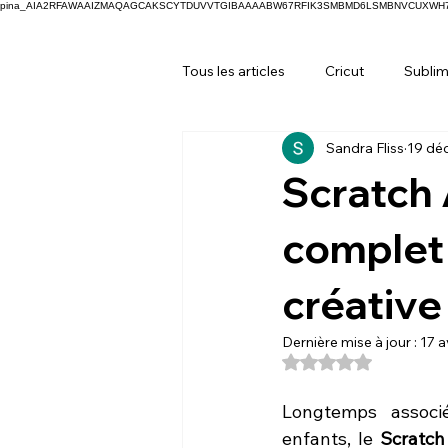
pina_AIA2RFAWAAIZMAQAGCAKSCYTDUVVTGIBAAAABW67RFIK3SMBMD6LSMBNVCUXW
Tous les articles
Cricut
Sublim
Sandra Fliss
19 dé
Scratch 
complet 
créative
Dernière mise à jour :
17 a
Noté NaN étoiles s
Longtemps associé
enfants, le 
Scratch