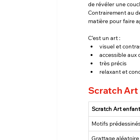
de révéler une couch
Contrairement au des
matière pour faire a
C’est un art :
visuel et contra
accessible aux
très précis
relaxant et con
Scratch Art 
Scratch Art enfan
Motifs prédessiné
Grattage aléatoire