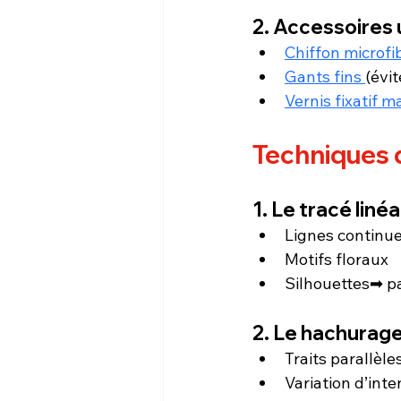
2. Accessoires 
Chiffon microfi
Gants fins 
(évit
Vernis fixatif m
Techniques 
1. Le tracé linéa
Lignes continu
Motifs floraux
Silhouettes➡ pa
2. Le hachurag
Traits parallèle
Variation d’int