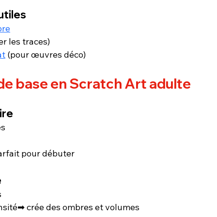
utiles
bre
er les traces)
at
 (pour œuvres déco)
de base en Scratch Art adulte
ire
es
rfait pour débuter
e
s
ensité➡ crée des ombres et volumes