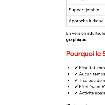
Support jetable
Approche ludique
En version adulte, l
graphique
.
Pourquoi le 
✔ Résultat immé
✔ Aucun temps
✔ Très peu de m
✔ Effet “waouh”
✔ Activité apai