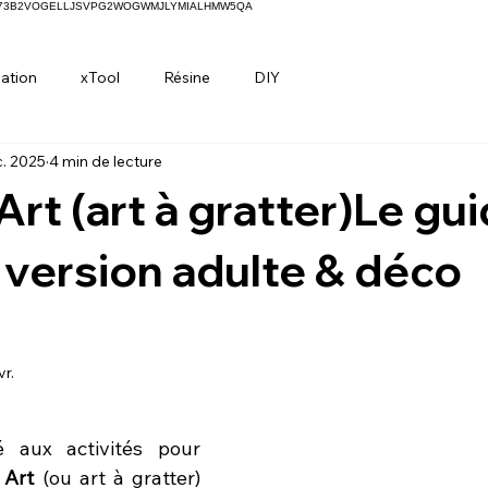
H73B2VOGELLJSVPG2WOGWMJLYMIALHMW5QA
ation
xTool
Résine
DIY
c. 2025
4 min de lecture
Art (art à gratter)Le gu
version adulte & déco
vr.
ur 5.
 aux activités pour 
 Art
 (ou art à gratter) 