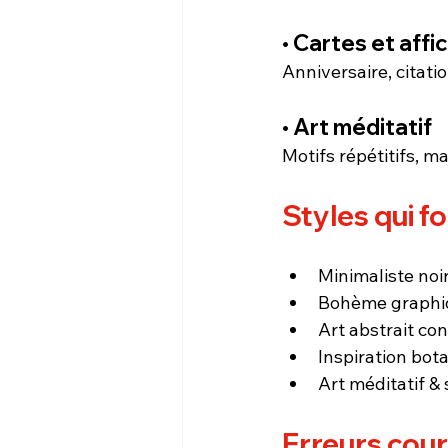
• Cartes et aff
Anniversaire, citati
• Art méditatif
Motifs répétitifs, m
Styles qui f
Minimaliste noi
Bohème graphi
Art abstrait co
Inspiration bot
Art méditatif & 
Erreurs cour