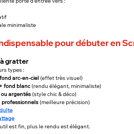
llente porte d’entrée vers :
tif
ale minimaliste
 indispensable pour débuter en Sc
 à gratter
rs types :
fond arc-en-ciel
 (effet très visuel)
+ fond blanc
 (rendu élégant, minimaliste)
 ou argentés
 (style chic & déco)
 professionnels
 (meilleure précision)
adulte
attage
outil est fin, plus le rendu est élégant.