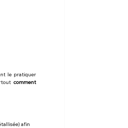
t le pratiquer 
rtout 
comment 
allisée) afin 