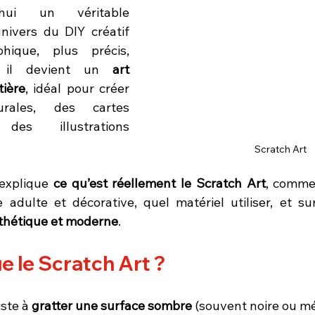
’hui un véritable 
renouveau dans l’univers du DIY créatif 
hique, plus précis, 
f, il devient un 
art 
tière
, idéal pour créer 
ales, des cartes 
es illustrations 
Scratch Art
’explique 
ce qu’est réellement le Scratch Art
, commen
adulte et décorative, quel matériel utiliser, et su
sthétique et moderne
.
e le Scratch Art ?
ste à 
gratter une surface sombre
 (souvent noire ou mét