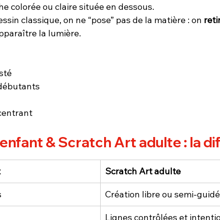
e colorée ou claire située en dessous.
sin classique, on ne “pose” pas de la matière : on 
reti
pparaître la lumière.
sté
 débutants
centrant
enfant & Scratch Art adulte : la d
t
Scratch Art adulte
s
Création libre ou semi-guid
Lignes contrôlées et intenti