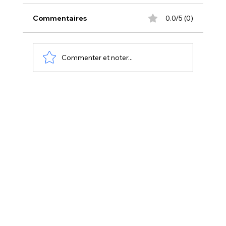
Commentaires
0.0/5 (0)
Commenter et noter...
DIY Quilling : le guide complet pas à
pas pour débuter et se perfectionner