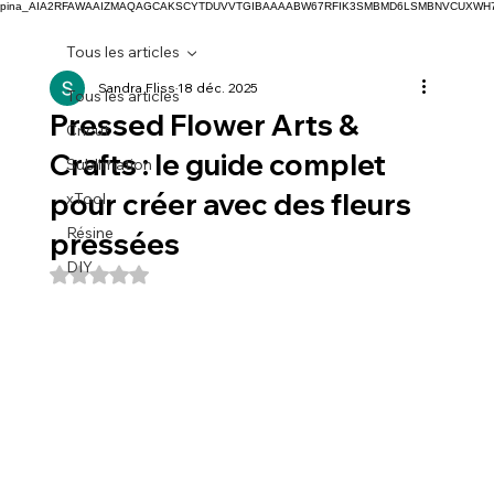
pina_AIA2RFAWAAIZMAQAGCAKSCYTDUVVTGIBAAAABW67RFIK3SMBMD6LSMBNVCUXW
Tous les articles
Sandra Fliss
18 déc. 2025
Tous les articles
Pressed Flower Arts &
Cricut
Crafts : le guide complet
Sublimation
pour créer avec des fleurs
xTool
Résine
pressées
DIY
Noté NaN étoiles sur 5.