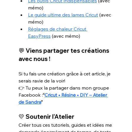
Les outils Cricut indispensables
 (avec 
mémo)
Le guide ultime des lames Cricut
 (avec 
mémo)
Réglages de chaleur Cricut 
EasyPress
 (avec mémo)
💬 Viens partager tes créations 
avec nous !
Si tu fais une création grâce à cet article, je 
serais ravie de la voir!
👉 Tu peux la partager dans mon groupe 
Facebook :
“
Cricut • Résine • DIY – Atelier 
de Sandra
”
💛 
Soutenir l’Atelier
Créer tous ces tutoriels, guides et idées me 
demande énormément de temps, de tests 