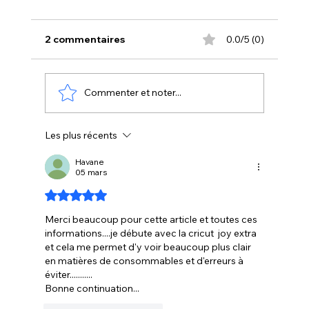
2 commentaires
0.0/5 (0)
Commenter et noter...
Les plus récents
Découper de petites écritures avec la
Cricut : quel vinyle choisir et quels
Havane
05 mars
réglages utiliser
Noté 5 étoiles sur 5.
Merci beaucoup pour cette article et toutes ces 
informations....je débute avec la cricut  joy extra 
et cela me permet d'y voir beaucoup plus clair 
en matières de consommables et d'erreurs à 
éviter...........
Bonne continuation...