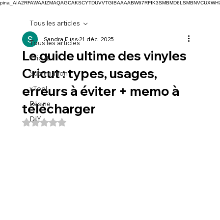
pina_AIA2RFAWAAIZMAQAGCAKSCYTDUVVTGIBAAAABW67RFIK3SMBMD6LSMBNVCUXW
Tous les articles
Sandra Fliss
21 déc. 2025
Tous les articles
Le guide ultime des vinyles
Cricut
Cricut : types, usages,
Sublimation
erreurs à éviter + memo à
xTool
Résine
télécharger
DIY
Noté NaN étoiles sur 5.