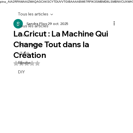
pina_AIA2RFAWAAIZMAQAGCAKSCYTDUVVTGIBAAAABW67RFIK3SMBMD6LSMBNVCUXW
Tous les articles
Sandra Fliss
29 oct. 2025
Tous les articles
La Cricut : La Machine Qui
Cricut
Change Tout dans la
Sublimation
Création
xTool
Résine
Noté NaN étoiles sur 5.
DIY