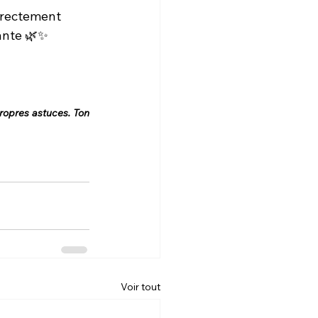
directement 
ante 🌿✨
ropres astuces. Ton 
Voir tout