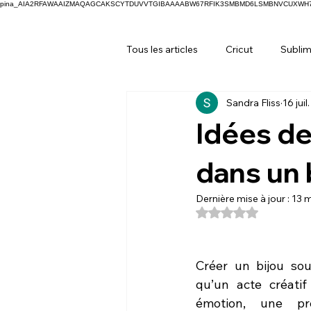
pina_AIA2RFAWAAIZMAQAGCAKSCYTDUVVTGIBAAAABW67RFIK3SMBMD6LSMBNVCUXW
Tous les articles
Cricut
Sublim
Sandra Fliss
16 juil
Idées de
dans un 
Dernière mise à jour :
13 m
Noté NaN étoiles s
Créer un bijou souv
qu’un acte créatif
émotion, une pré