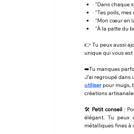
"Dans chaque si
"Tes poils, mes
"Mon cœur en l
"À la patte du 
👉 Tu peux aussi aj
unique qui vous est
➡️Tu manques parfoi
J’ai regroupé dans 
utiliser
 pour mugs, b
créations artisanale
🛠 
Petit conseil
 : Po
élégant. Tu peux a
métalliques fines à 