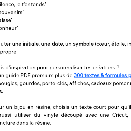
lence, je t’entends"
 souvenirs"
aisse"
bonheur"
outer une 
initiale
, une 
date
, un 
symbole
 (cœur, étoile, i
 propre.
s d’inspiration pour personnaliser tes créations ?
un guide PDF premium plus de 
300 textes & formules p
ougies, gourdes, porte-clés, affiches, cadeaux personn
s.
ur un bijou en résine, choisis un texte court pour qu’il 
ussi utiliser du vinyle découpé avec une Cricut, o
inclure dans la résine.