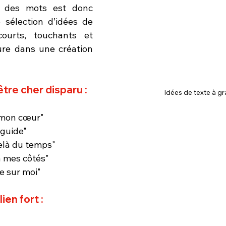
x des mots est donc 
e sélection d’idées de 
ourts, touchants et 
ure dans une création 
tre cher disparu :
Idées de texte à gr
 mon cœur"
guide"
elà du temps"
à mes côtés"
le sur moi"
ien fort :