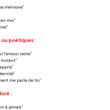
 ma mémoire"
 en moi"
rnel"
 ou poétiques :
l l’amour reste"
 instant"
 appris"
ternité"
ent me parle de toi"
oré :
n à jamais"