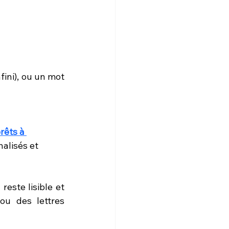
nfini), ou un mot 
rêts à 
alisés et 
reste lisible et 
u des lettres 