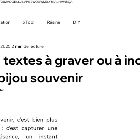
H73B2VOGELLJSVPG2WOGWMJLYMIALHMW5QA
ation
xTool
Résine
DIY
. 2025
2 min de lecture
 textes à graver ou à in
bijou souvenir
ai
ur 5.
enir, c’est bien plus 
 : c’est capturer une 
sence, un instant 