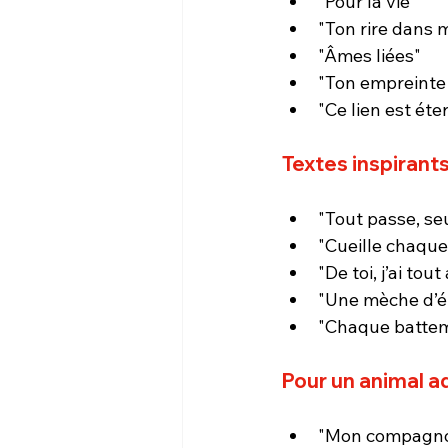
"Pour la vie"
"Ton rire dans
"Âmes liées"
"Ton empreinte
"Ce lien est éte
Textes inspirants
"Tout passe, seu
"Cueille chaque
"De toi, j’ai tout
"Une mèche d’é
"Chaque battem
Pour un animal ad
"Mon compagno