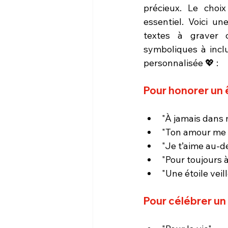
précieux. Le choi
essentiel. Voici un
textes à graver c
symboliques à incl
personnalisée 💖 :
Pour honorer un ê
"À jamais dans
"Ton amour me 
"Je t’aime au-d
"Pour toujours 
"Une étoile veil
Pour célébrer un l