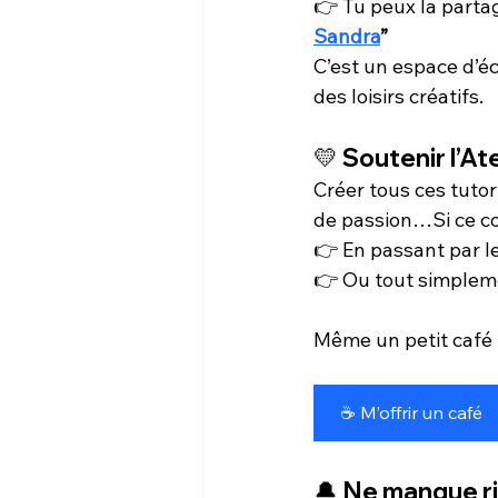
👉 Tu peux la part
Sandra
”
C’est un espace d’éch
des loisirs créatifs.
💛 
Soutenir l’Ate
Créer tous ces tuto
de passion…Si ce con
👉 En passant par le
👉 Ou tout simpleme
Même un petit café 
☕ M’offrir un café
🔔 Ne manque rie