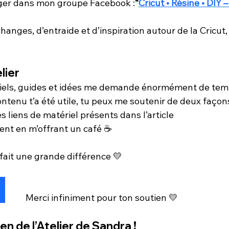
ager dans mon groupe Facebook :
“
Cricut • Résine • DIY –
anges, d’entraide et d’inspiration autour de la Cricut, 
lier
riels, guides et idées me demande énormément de temps
tenu t’a été utile, tu peux me soutenir de deux façons
s liens de matériel présents dans l’article
nt en m’offrant un café ☕
fait une grande différence 💛
Merci infiniment pour ton soutien 💛
n de l’Atelier de Sandra !