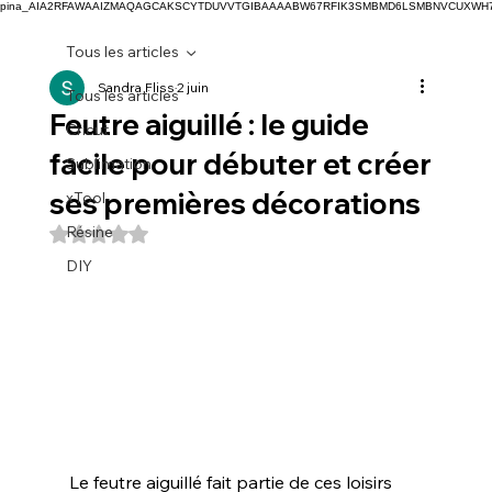
pina_AIA2RFAWAAIZMAQAGCAKSCYTDUVVTGIBAAAABW67RFIK3SMBMD6LSMBNVCUXW
Tous les articles
Sandra Fliss
2 juin
Tous les articles
Feutre aiguillé : le guide
Cricut
facile pour débuter et créer
Sublimation
ses premières décorations
xTool
Résine
Noté NaN étoiles sur 5.
DIY
Le feutre aiguillé fait partie de ces loisirs 