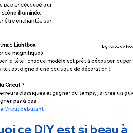
e papier découpé qui 
 
scène illuminée
, 
enêtre enchantée sur 
stmas Lightbox 
Lightbox de Noe
éer de magnifiques 
ser la tête : chaque modèle est prêt à découper, super 
ultat est digne d’une boutique de décoration !
a Cricut ?
s erreurs classiques et gagner du temps, j’ai créé un gui
agner pas à pas.
de Cricut débutant
oi ce DIY est si beau à 