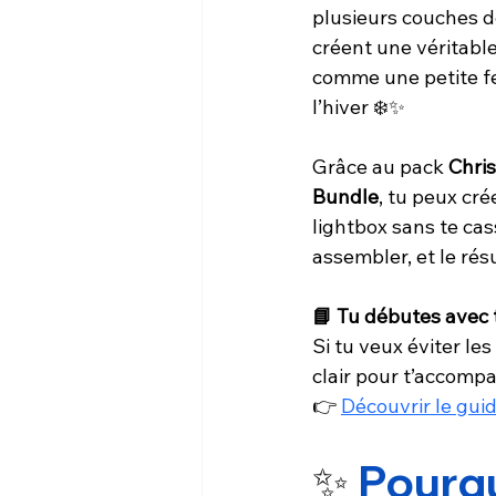
plusieurs couches d
créent une véritable
comme une petite f
l’hiver ❄️✨
Grâce au pack 
Chri
Bundle
, tu peux cr
lightbox sans te cas
assembler, et le rés
📘 Tu débutes avec t
Si tu veux éviter le
clair pour t’accomp
👉 
Découvrir le gui
✨
 Pourqu