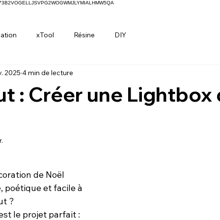
H73B2VOGELLJSVPG2WOGWMJLYMIALHMW5QA
ation
xTool
Résine
DIY
v. 2025
4 min de lecture
ut : Créer une Lightbox
r.
ur 5.
oration de Noël 
poétique et facile à 
ut ?
est le projet parfait : 