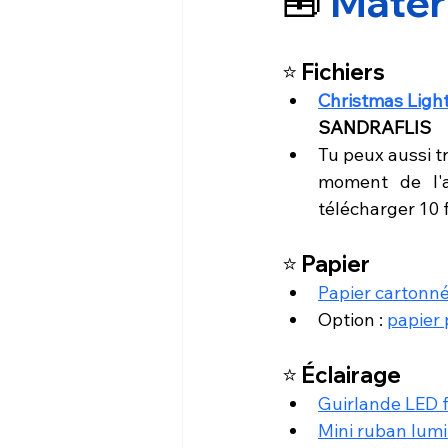
🧰 
Matér
⭐ Fichiers
Christmas Ligh
SANDRAFLIS
Tu peux aussi t
moment de l'
télécharger 10 f
⭐ Papier
Papier cartonné
Option : 
papier 
⭐ Éclairage
Guirlande LED f
Mini ruban lum