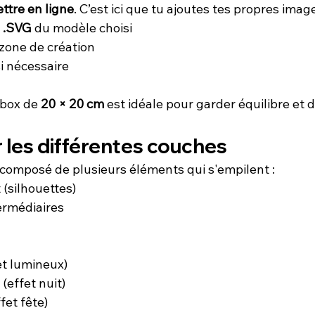
ttre en ligne
. C’est ici que tu ajoutes tes propres imag
 
.SVG
 du modèle choisi
 zone de création
si nécessaire
box de 
20 × 20 cm
 est idéale pour garder équilibre et d
 les différentes couches
omposé de plusieurs éléments qui s'empilent :
 (silhouettes)
ermédiaires
et lumineux)
(effet nuit)
ffet fête)