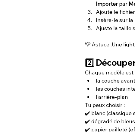
Importer
 par 
Me
Ajoute le fichier
Insère-le sur la
Ajuste la taille 
💡 Astuce :Une light
2️⃣ Découper
Chaque modèle est c
la couche avant
les couches int
l’arrière-plan
Tu peux choisir :
✔️ blanc (classique 
✔️ dégradé de bleus 
✔️ papier pailleté (e