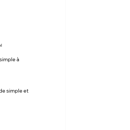
l
simple à 
de simple et 