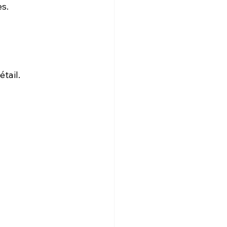
es.
étail.