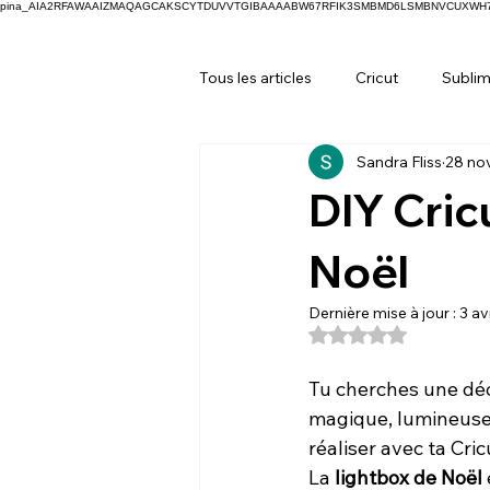
pina_AIA2RFAWAAIZMAQAGCAKSCYTDUVVTGIBAAAABW67RFIK3SMBMD6LSMBNVCUXW
Tous les articles
Cricut
Sublim
Sandra Fliss
28 no
DIY Cric
Noël
Dernière mise à jour :
3 av
Noté NaN étoiles s
Tu cherches une déc
magique, lumineuse, 
réaliser avec ta Cric
La 
lightbox de Noël
 