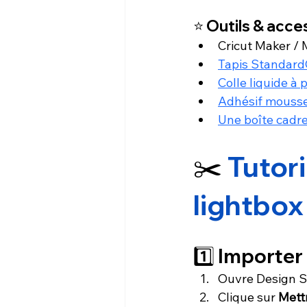
⭐ Outils & acce
Cricut Maker / 
Tapis Standard
Colle liquide à 
Adhésif mouss
Une boîte cadr
✂️ 
Tutori
lightbox
1️⃣ Importer
Ouvre Design 
Clique sur 
Mettr