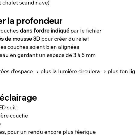
et chalet scandinave)
er la profondeur
couches 
dans l’ordre indiqué
 par le fichier
és de mousse 3D
 pour créer du relief
les couches soient bien alignées
veau en gardant un espace de 3 à 5 mm
crées d’espace → plus la lumière circulera → plus ton li
l’éclairage
D soit :
nière couche
e
es, pour un rendu encore plus féerique