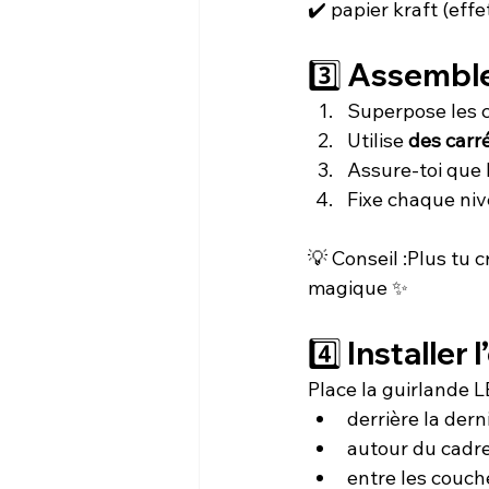
✔️ papier kraft (eff
3️⃣ Assembl
Superpose les 
Utilise 
des carr
Assure-toi que 
Fixe chaque ni
💡 Conseil :Plus tu 
magique ✨
4️⃣ Installer 
Place la guirlande LE
derrière la der
autour du cadr
entre les couch