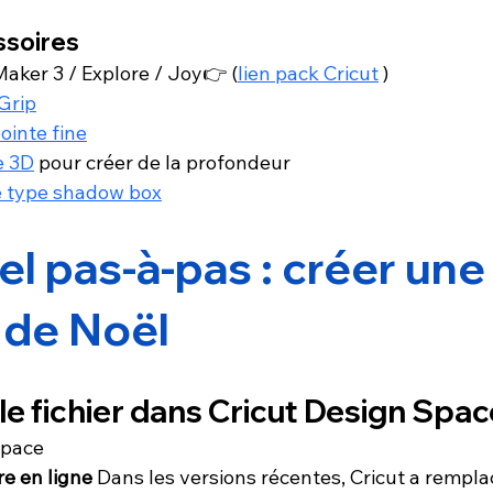
ssoires
Maker 3 / Explore / Joy👉 (
lien pack Cricut
 )
Grip
pointe fine
e 3D
 pour créer de la profondeur
e type shadow box
el pas-à-pas : créer une
 de Noël
 le fichier dans Cricut Design Spac
Space
e en ligne
Dans les versions récentes, Cricut a rempla