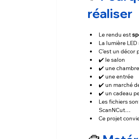
réaliser
Le rendu est 
sp
La lumière LED 
C’est un décor p
✔️ le salon
✔️ une chambre
✔️ une entrée
✔️ un marché d
✔️ un cadeau p
Les fichiers son
ScanNCut…
Ce projet convi