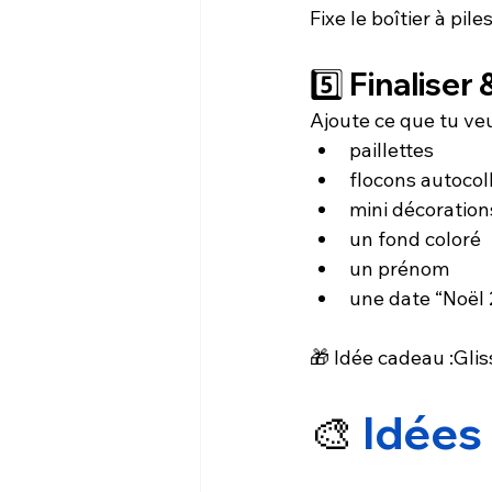
Fixe le boîtier à pil
5️⃣ Finaliser
Ajoute ce que tu veu
paillettes
flocons autocol
mini décoration
un fond coloré
un prénom
une date “Noël
🎁 Idée cadeau :Glis
🎨 
Idées 