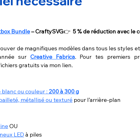
iel nécessaire
tbox Bundle
 – CraftySVG
👉  
5 % de réduction avec le c
rouver de magnifiques modèles dans tous les styles et 
année sur 
Creative Fabrica
. Pour tes premiers pro
ichiers gratuits via mon lien.
 blanc ou couleur : 
200 à 300 g
pailleté, métallisé ou texturé
 pour l’arrière-plan
ine
 OU
ineux LED
 à piles