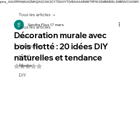
pina_AIA2RFAWAAIZMAQAGCAKSCYTDUVVTGIBAAAABW67RFIK3SMBMD6LSMBNVCUXW
Tous les articles
Sandra Fliss
17 mars
Tous les articles
Décoration murale avec
Cricut
bois flotté : 20 idées DIY
Sublimation
naturelles et tendance
xTool
Résine
Noté NaN étoiles sur 5.
DIY