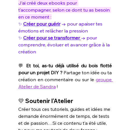
J’ai créé deux ebooks pour 
t’accompagner, selon ce dont tu as besoin 
en ce moment :
✨ 
Créer pour guérir
 → pour apaiser tes 
émotions et relâcher la pression
✨ 
Créer pour se transformer
→ pour 
comprendre, évoluer et avancer grâce à la 
création
💬 
Et toi, as-tu déjà utilisé du bois flotté 
pour un projet DIY ? 
Partage ton idée ou ta 
création en commentaire ou sur le 
groupe 
Atelier de Sandra
 !
💛 
Soutenir l’Atelier
Créer tous ces tutoriels, guides et idées me 
demande énormément de temps, de tests 
et de passion…Si ce contenu t’a été utile, 
tu peux me soutenir de deux façons :