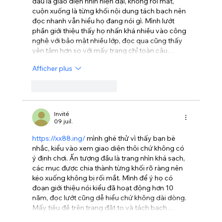
đầu là giao diện nhìn hiện đại, không rối mắt, 
cuộn xuống là từng khối nội dung tách bạch nên 
đọc nhanh vẫn hiểu họ đang nói gì. Mình lướt 
phần giới thiệu thấy họ nhấn khá nhiều vào công 
nghệ với bảo mật nhiều lớp, đọc qua cũng thấy 
yên tâm hơn so với mấy trang chỉ toàn câu…
Afficher plus
J'aime
Répondre
Invité
09 juil.
https://xx88.ing/
 mình ghé thử vì thấy bạn bè 
nhắc, kiểu vào xem giao diện thôi chứ không có 
ý định chơi. Ấn tượng đầu là trang nhìn khá sạch, 
các mục được chia thành từng khối rõ ràng nên 
kéo xuống không bị rối mắt. Mình để ý họ có 
đoạn giới thiệu nói kiểu đã hoạt động hơn 10 
năm, đọc lướt cũng dễ hiểu chứ không dài dòng. 
Mấy tiêu đề trên trang đặt to và tách bạch…