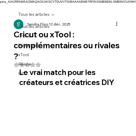
pina_AIA2RFAWAAIZMAQAGCAKSCYTDUVVTGIBAAAABW67RFIK3SMBMD6LSMBNVCUXW
Tous les articles
Sandra Fliss
12 déc. 2025
Tous les articles
Cricut ou xTool :
Cricut
complémentaires ou rivales
Sublimation
?
xTool
Résine
Noté NaN étoiles sur 5.
Le vrai match pour les 
DIY
créateurs et créatrices DIY