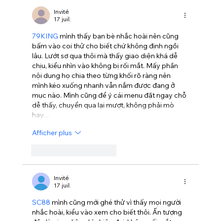
Invité
17 juil.
79KING
 mình thấy bạn bè nhắc hoài nên cũng 
bấm vào coi thử cho biết chứ không định ngồi 
lâu. Lướt sơ qua thôi mà thấy giao diện khá dễ 
chịu, kiểu nhìn vào không bị rối mắt. Mấy phần 
nội dung họ chia theo từng khối rõ ràng nên 
mình kéo xuống nhanh vẫn nắm được đang ở 
mục nào. Mình cũng để ý cái menu đặt ngay chỗ 
dễ thấy, chuyển qua lại mượt, không phải mò 
hay…
Afficher plus
J'aime
Répondre
Invité
17 juil.
SC88
 mình cũng mới ghé thử vì thấy mọi người 
nhắc hoài, kiểu vào xem cho biết thôi. Ấn tượng 