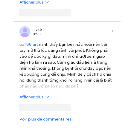
Afficher plus
J'aime
Répondre
Invité
02 juil.
ball88.art
 mình thấy bạn bè nhắc hoài nên tiện 
tay mở thử lúc đang rảnh vài phút. Không phải 
vào để đọc kỹ gì đâu, mình chỉ lướt xem giao 
diện họ làm ra sao. Cảm giác đầu tiên là trang 
nhìn khá thoáng, không bị nhồi chữ dày đặc nên 
kéo xuống cũng dễ chịu. Mình để ý cách họ chia 
nội dung thành từng khối rõ ràng, nhìn cái là biết 
phần nào với phần nào, đỡ phải…
Afficher plus
J'aime
Répondre
Voir plus de commentaires