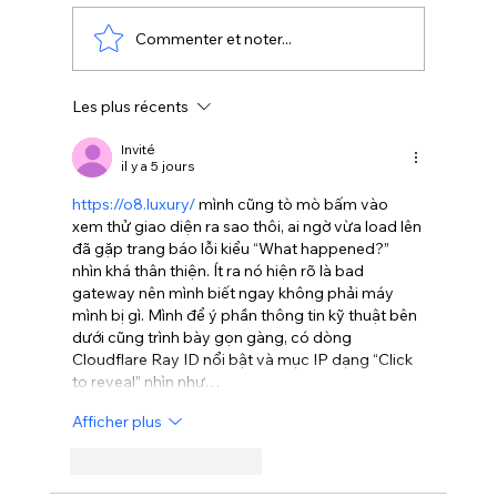
Commenter et noter...
Les plus récents
Les 7 commandements de la
sublimation
Invité
il y a 5 jours
https://o8.luxury/
 mình cũng tò mò bấm vào 
xem thử giao diện ra sao thôi, ai ngờ vừa load lên 
đã gặp trang báo lỗi kiểu “What happened?” 
nhìn khá thân thiện. Ít ra nó hiện rõ là bad 
gateway nên mình biết ngay không phải máy 
mình bị gì. Mình để ý phần thông tin kỹ thuật bên 
dưới cũng trình bày gọn gàng, có dòng 
Cloudflare Ray ID nổi bật và mục IP dạng “Click 
to reveal” nhìn như…
Afficher plus
J'aime
Répondre