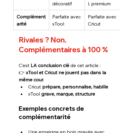
décoratif
l, premium
Complément
Parfaite avec 
Parfaite avec 
arité
xTool
Cricut
Rivales ? Non. 
Complémentaires à 100 %
C’est 
LA conclusion clé
 de cet article :
👉 
xTool et Cricut ne jouent pas dans la 
même cour.
Cricut 
prépare, personnalise, habille
xTool 
grave, marque, structure
Exemples concrets de 
complémentarité
Une enseigne en bois gravée avec 