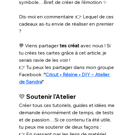
symbole…Bref, de créer de l’émotion ✨
Dis-moi en commentaire :👉 Lequel de ces 
cadeaux as-tu envie de réaliser en premier 
?
💬 Viens partager 
tes créat
 avec nous ! Si 
tu crées tes cartes grâce à cet article, je 
serais ravie de les voir !
👉 Tu peux les partager dans mon groupe 
Facebook :
“
Cricut • Résine • DIY – Atelier 
de Sandra
”
💛 
Soutenir l’Atelier
Créer tous ces tutoriels, guides et idées me 
demande énormément de temps, de tests 
et de passion…Si ce contenu t’a été utile, 
tu peux me soutenir de deux façons :
👉 En passant par les liens de matériel 