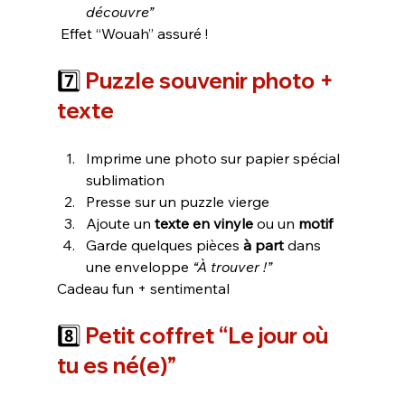
découvre”
 Effet “Wouah” assuré !
7️⃣ 
Puzzle souvenir 
photo + 
texte
Imprime une photo sur papier spécial 
sublimation
Presse sur un puzzle vierge
Ajoute un 
texte en vinyle
 ou un 
motif
Garde quelques pièces 
à part
 dans 
une enveloppe 
“À trouver !”
Cadeau fun + sentimental
8️⃣ 
Petit coffret “Le jour où 
tu es né(e)” 