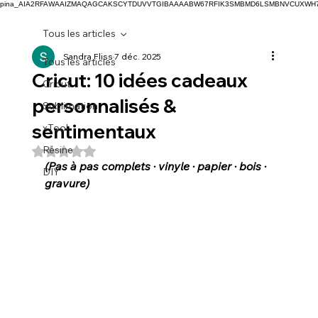
pina_AIA2RFAWAAIZMAQAGCAKSCYTDUVVTGIBAAAABW67RFIK3SMBMD6LSMBNVCUXW
Tous les articles
Sandra Fliss
7 déc. 2025
Tous les articles
Cricut: 10 idées cadeaux
Cricut
personnalisés &
Sublimation
sentimentaux
xTool
Résine
Noté NaN étoiles sur 5.
(Pas à pas complets · vinyle · papier · bois · 
DIY
gravure)