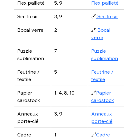
Flex pailleté
5, 9
Flex pailleté
Simili cuir
3, 9
🔗
 Simili cuir
Bocal verre
2
🔗 
Bocal 
verre
Puzzle 
7
Puzzle 
sublimation
sublimation
Feutrine / 
5
Feutrine / 
textile
textile
Papier 
1, 4, 8, 10
🔗
Papier 
cardstock
cardstock
Anneaux 
3, 9
Anneaux 
porte-clé
porte-clé
Cadre 
1
🔗
Cadre 