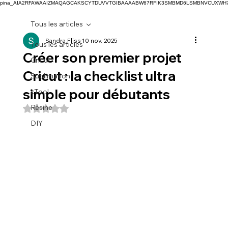
pina_AIA2RFAWAAIZMAQAGCAKSCYTDUVVTGIBAAAABW67RFIK3SMBMD6LSMBNVCUXW
Tous les articles
Sandra Fliss
10 nov. 2025
Tous les articles
Créer son premier projet
Cricut
Cricut : la checklist ultra
Sublimation
simple pour débutants
xTool
Résine
Noté NaN étoiles sur 5.
DIY