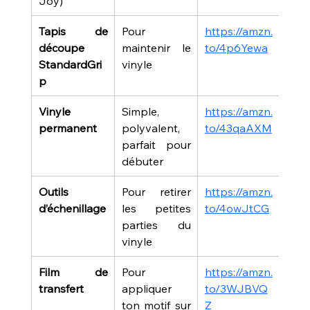
Joy)
Tapis de 
Pour 
https://amzn.
découpe 
maintenir le 
to/4p6Yewa
StandardGri
vinyle
p
Vinyle 
Simple, 
https://amzn.
permanent
polyvalent, 
to/43qaAXM
parfait pour 
débuter
Outils 
Pour retirer 
https://amzn.
d’échenillage
les petites 
to/4owJtCG
parties du 
vinyle
Film de 
Pour 
https://amzn.
transfert
appliquer 
to/3WJBVQ
ton motif sur 
Z