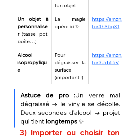
ton objet
Un objet à 
La magie 
https://amzn.
personnalise
opère ici ✨
to/4hS6gX1
r
 (tasse, pot, 
boîte…)
Alcool 
Pour 
https://amzn.
isopropyliqu
dégraisser la 
to/3Jrh55V
e
surface 
(important !)
Astuce de pro :
Un verre mal 
dégraissé → le vinyle se décolle. 
Deux secondes d’alcool → projet 
qui tient 
longtemps
 ✨
3) Importer ou choisir ton 