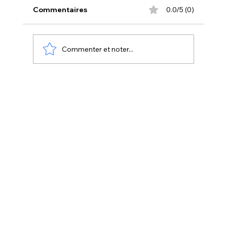
Commentaires
0.0/5 (0)
Commenter et noter...
DIY Créer une Horloge Murale Style
Reggae avec la Cricut + SVG offert