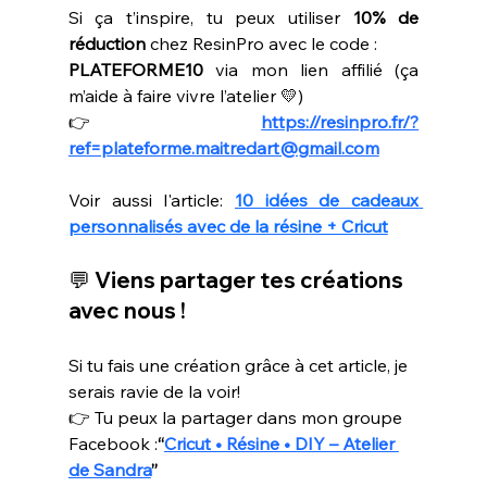
Si ça t’inspire, tu peux utiliser 
10% de 
réduction
 chez ResinPro avec le code :
PLATEFORME10 
via mon lien affilié (ça 
m’aide à faire vivre l’atelier 💛)
👉 
https://resinpro.fr/?
ref=plateforme.maitredart@gmail.com
Voir aussi l'article: 
10 idées de cadeaux 
personnalisés avec de la résine + Cricut
💬 Viens partager tes créations 
avec nous !
Si tu fais une création grâce à cet article, je 
serais ravie de la voir!
👉 Tu peux la partager dans mon groupe 
Facebook :
“
Cricut • Résine • DIY – Atelier 
de Sandra
”