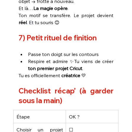
objet → frotte à nouveau.
Et là…
La magie opère
.
Ton motif se transfère. Le projet devient 
réel
. 
Et
 tu souris 😊
7) Petit rituel de finition
Passe ton doigt sur les contours
Respire et admire ✨Tu viens de créer 
ton premier projet Cricut
.
Tu es officiellement 
créatrice
 💛
Checklist récap’ (à garder 
sous la main)
Étape
OK ?
Choisir un projet 
☐