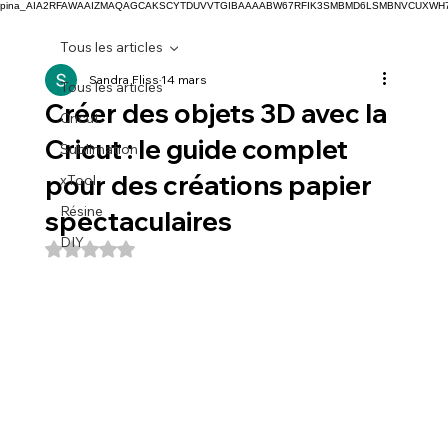
pina_AIA2RFAWAAIZMAQAGCAKSCYTDUVVTGIBAAAABW67RFIK3SMBMD6LSMBNVCUXW
Tous les articles
Sandra Fliss
14 mars
Tous les articles
Créer des objets 3D avec la
Cricut
Cricut : le guide complet
Sublimation
pour des créations papier
xTool
Résine
spectaculaires
DIY
Noté NaN étoiles sur 5.