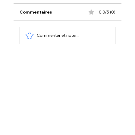
Commentaires
0.0/5 (0)
Commenter et noter...
Quel vinyle choisir avec la Cricut ? Le
guide simple & complet