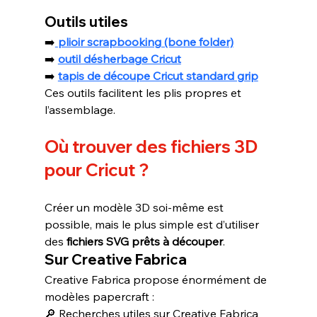
Outils utiles
➡️
plioir scrapbooking (bone folder)
➡️ 
outil désherbage Cricut
➡️ 
tapis de découpe Cricut standard grip
Ces outils facilitent les plis propres et 
l’assemblage.
Où trouver des fichiers 3D 
pour Cricut ?
Créer un modèle 3D soi-même est 
possible, mais le plus simple est d’utiliser 
des 
fichiers SVG prêts à découper
.
Sur Creative Fabrica
Creative Fabrica propose énormément de 
modèles papercraft :
🔎 Recherches utiles sur Creative Fabrica 