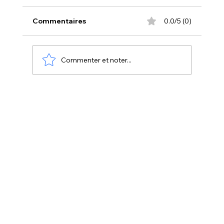
Commentaires
0.0/5 (0)
Commenter et noter...
Le serviettage : la technique facile
pour créer une déco effet peint