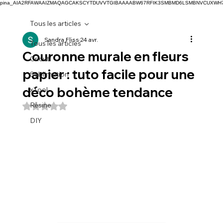
pina_AIA2RFAWAAIZMAQAGCAKSCYTDUVVTGIBAAAABW67RFIK3SMBMD6LSMBNVCUXW
Tous les articles
Sandra Fliss
24 avr.
Tous les articles
Couronne murale en fleurs
Cricut
papier : tuto facile pour une
Sublimation
déco bohème tendance
xTool
Résine
Noté NaN étoiles sur 5.
DIY