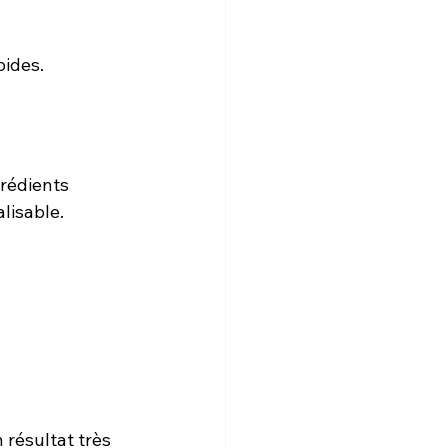
pides.
rédients 
lisable.
résultat très 