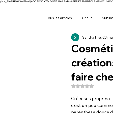
pina_AIA2RFAWAAIZMAQAGCAKSCYTDUVVTGIBAAAABW67RFIK3SMBMD6LSMBNVCUXW
Tous les articles
Cricut
Sublim
Sandra Fliss
23 ma
Cosmétiq
créations
faire che
Noté NaN étoiles s
Créer ses propres c
c’est un peu comme 
parenthèse douce d