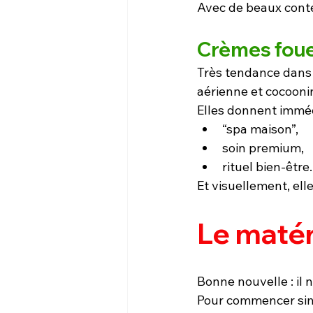
Avec de beaux conte
Crèmes foue
Très tendance dans l
aérienne et cocooni
Elles donnent imméd
“spa maison”,
soin premium,
rituel bien-être.
Et visuellement, el
Le matér
Bonne nouvelle : il
Pour commencer sim