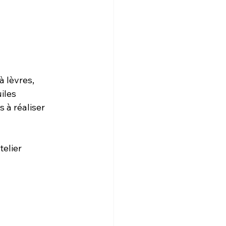
 lèvres, 
iles 
 à réaliser 
elier 