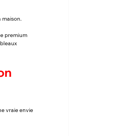
a maison.
ide premium 
ableaux 
on 
e vraie envie 