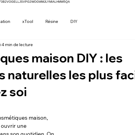
H73B2VOGELLJSVPG2WOGWMJLYMIALHMW5QA
ation
xTool
Résine
DIY
i
4 min de lecture
ues maison DIY : les
 naturelles les plus fac
z soi
ur 5.
osmétiques maison, 
ouvrir une 
ans son quotidien. On 