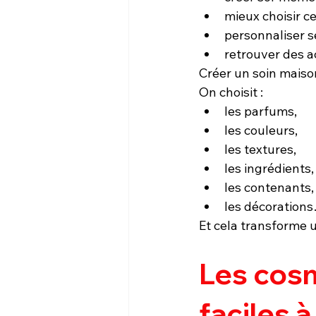
mieux choisir ce 
personnaliser s
retrouver des ac
Créer un soin mais
On choisit :
les parfums,
les couleurs,
les textures,
les ingrédients,
les contenants,
les décoration
Et cela transforme u
Les cosm
faciles à