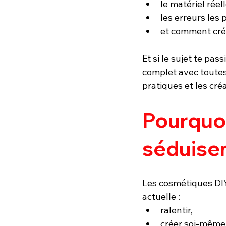
le matériel réel
les erreurs les 
et comment crée
Et si le sujet te pas
complet avec toutes 
pratiques et les cré
Pourquoi
séduisen
Les cosmétiques DIY
actuelle :
ralentir,
créer soi-même