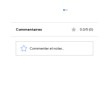
Commentaires
0.0/5 (0)
Commenter et noter...
DIY String Art : créer des tableaux en
fils tendus modernes & poétiques