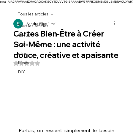
pina_AIA2RFAWAAIZMAQAGCAKSCYTDUVVTGIBAAAABW67RFIK3SMBMD6LSMBNVCUXW
Tous les articles
Sandra Fliss
1 mai
Tous les articles
Cartes Bien-Être à Créer
Cricut
Soi-Même : une activité
Sublimation
douce, créative et apaisante
xTool
Résine
Noté NaN étoiles sur 5.
DIY
Parfois, on ressent simplement le besoin 