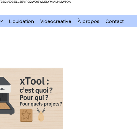
H73B2VOGELLJSVPG2WOGWMJLYMIALHMW5QA
Liquidation
Videocreative
À propos
Contact
mation
xTool
Résine
DIY