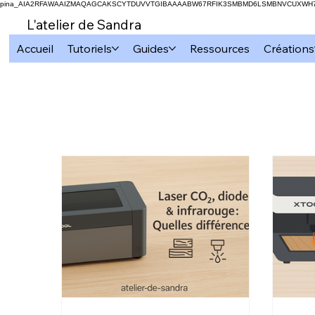
pina_AIA2RFAWAAIZMAQAGCAKSCYTDUVVTGIBAAAABW67RFIK3SMBMD6LSMBNVCUXW
L'atelier de Sandra
Accueil
Tutoriels
Guides
Ressources
Créations
Tous les articles
Cricut
Subli