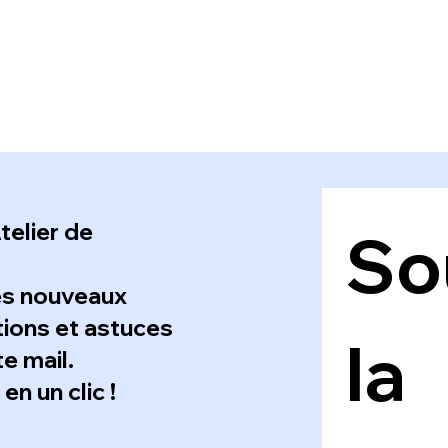
telier de
Sou
es nouveaux
ations et astuces
la 
e mail.
n un clic !