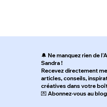
quel type de projet elle est
adaptée, comment choisir celle qui
te correspond le mieux
🔔 Ne manquez rien de l’A
Sandra !
Recevez directement m
articles, conseils, inspir
créatives dans votre boît
💌 Abonnez-vous au blog e