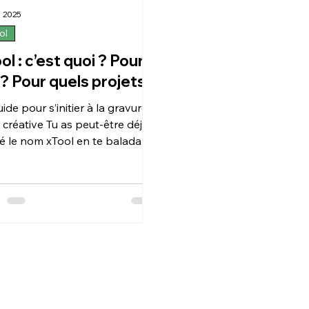
. 2025
ol
ol : c’est quoi ? Pour
 ? Pour quels projets ?
ide pour s’initier à la gravure
ve Tu as peut-être déjà
sé le nom xTool en te baladant
YouTube, TikTok ou dans des
pes de loisirs créatifs… mais tu
emandes encore : « Au juste,
t quoi une machine laser ? Et
t-ce que ça permet de faire ? ».
de panique. Ce guide est là
t’aider à y voir clair.