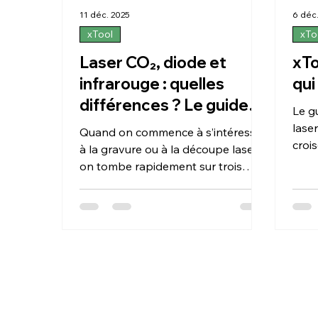
11 déc. 2025
6 déc
xTool
xTo
Laser CO₂, diode et
xTo
infrarouge : quelles
qui
différences ? Le guide
Le gu
simple pour bien choisir
laser créati
Quand on commence à s’intéresser
croi
à la gravure ou à la découpe laser,
sur 
on tombe rapidement sur trois
grou
types de technologies : CO₂, diode
te d
et infrarouge. Derrière ces noms un
c’es
peu techniques se cachent en
qu’es
réalité trois façons d’utiliser le
Pas 
laser… et surtout trois façons de
pour 
créer. Ce guide va t’aider à
comprendre : ce que chaque
technologie permet de faire, pour