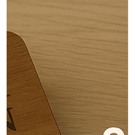
12 déc. 2025
xTool
xTool : créer des enseignes
lumineuses artisanales (plexi + LED)