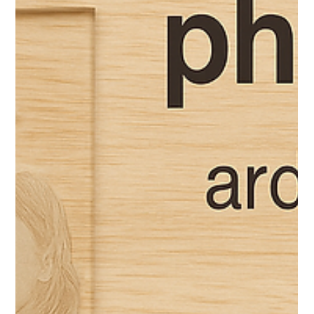
12 déc. 2025
xTool
xTool : sous-verres gravés
personnalisés (guide complet pas à
pas)
Les sous-verres gravés personnalisés font partie des meilleurs
projets à réaliser avec une machine xTool : rapides,
accessibles, esthétiques, et très appréciés comme cadeaux
ou objets à vendre. Bois, ardoise, liège… grâce à la gravure
laser, tu peux créer des sous-verres uniques avec prénoms,
dates, motifs ou messages, tout en obtenant un rendu propre
et durable.