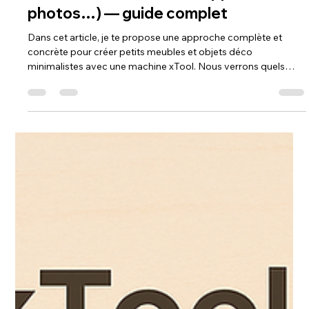
17 déc. 2025
xTool
xTool : Petits meubles & objets déco
minimalistes (chevets, supports