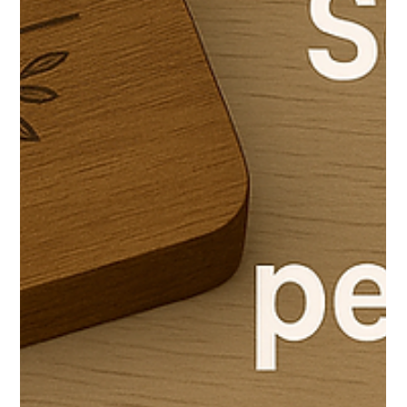
Les enseignes lumineuses en plexiglas rétro-éclairé sont
devenues incontournables : prénoms lumineux, citations,
logos, décorations murales, enseignes de boutique…Grâce à
une machine xTool, il est aujourd’hui possible de créer des
enseignes lumineuses artisanales de qualité professionnelle,
directement depuis son atelier.