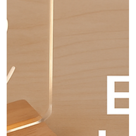
14 déc. 2025
xTool
xTool : quelle machine choisir selon
ton projet ? Le guide clair pour ne pas
se tromper
Choisir une machine xTool peut vite devenir déroutant. Entre
les lasers diode, CO₂, infrarouge, UV, les versions portables,
les modèles Ultra, les machines de production ou celles
dédiées au métal… il est normal de s’y perdre. Que tu sois
débutant, créateur, artisan ou entrepreneur, ce guide est
pensé pour t’orienter clairement.