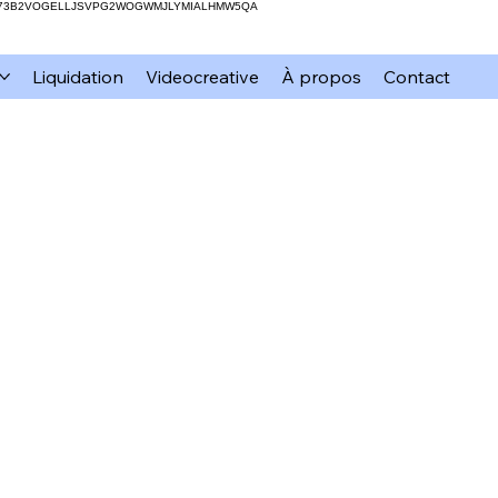
H73B2VOGELLJSVPG2WOGWMJLYMIALHMW5QA
Liquidation
Videocreative
À propos
Contact
mation
xTool
Résine
DIY