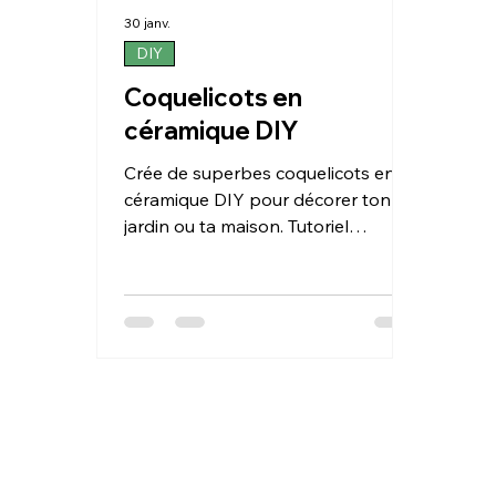
30 janv.
DIY
Coquelicots en
céramique DIY
Crée de superbes coquelicots en
céramique DIY pour décorer ton
jardin ou ta maison. Tutoriel
complet pas à pas, matériel et
astuces pour un rendu durable.