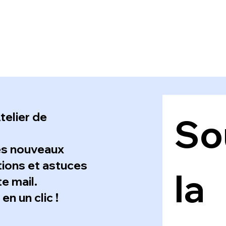
telier de
Sou
es nouveaux
ations et astuces
la 
e mail.
n un clic !