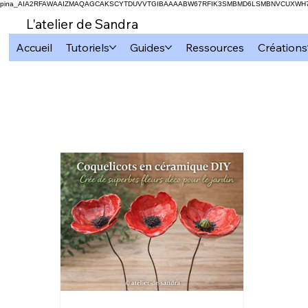
pina_AIA2RFAWAAIZMAQAGCAKSCYTDUVVTGIBAAAABW67RFIK3SMBMD6LSMBNVCUXW
L'atelier de Sandra
Accueil
Tutoriels
Guides
Ressources
Créations
Tous les articles
Cricut
Subli