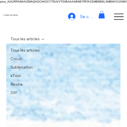
pina_AIA2RFAWAAIZMAQAGCAKSCYTDUVVTGIBAAAABW67RFIK3SMBMD6LSMBNVCUXW
Se connecter
L'atelier de Sandra
Tous les articles
Tous les articles
Cricut
Sublimation
xTool
Résine
DIY