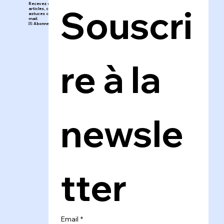
🔔 Ne manquez rien de l’Atelier de
Sandra !
Recevez directement mes nouveaux
Souscri
articles, conseils, inspirations et
astuces créatives dans votre boîte
mail.
💌 Abonnez-vous au blog en un clic !
re à la 
newsle
tter